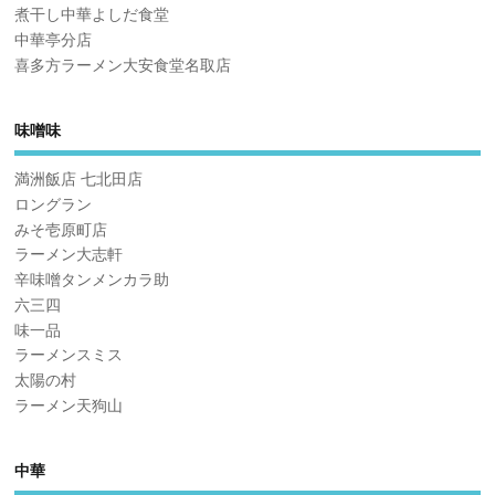
煮干し中華よしだ食堂
中華亭分店
喜多方ラーメン大安食堂名取店
味噌味
満洲飯店 七北田店
ロングラン
みそ壱原町店
ラーメン大志軒
辛味噌タンメンカラ助
六三四
味一品
ラーメンスミス
太陽の村
ラーメン天狗山
中華