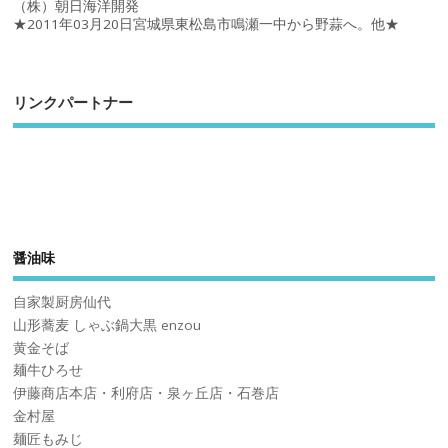
（株）朝日海洋開発
★2011年03月20日宮城県東松島市鳴瀬一中から野蒜へ。他★
リンクパートナー
醤油味
自家製厨房仙代
山形蕎麦 しゃぶ鍋大黒 enzou
黄金そば
麺牛ひろせ
伊藤商店本店・利府店・泉ヶ丘店・石巻店
金村屋
麺匠もみじ