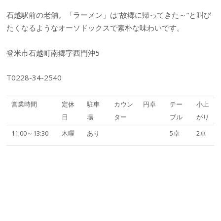
石越駅前の老舗。「ラーメン」は“故郷に帰ってきた～”と叫び
たくなるようなオーソドックスで素朴な味わいです。
登米市石越町南郷字西門沖5
T0228-34-2540
営業時間
定休
駐車
カウン
円卓
テー
小上
日
場
ター
ブル
がり
11:00～13:30
木曜
あり
5卓
2卓