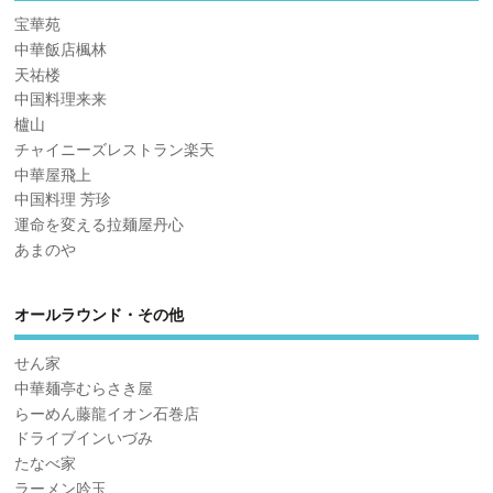
宝華苑
中華飯店楓林
天祐楼
中国料理来来
櫨山
チャイニーズレストラン楽天
中華屋飛上
中国料理 芳珍
運命を変える拉麺屋丹心
あまのや
オールラウンド・その他
せん家
中華麺亭むらさき屋
らーめん藤龍イオン石巻店
ドライブインいづみ
たなべ家
ラーメン吟玉