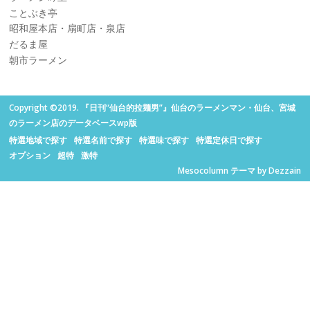
ことぶき亭
昭和屋本店・扇町店・泉店
だるま屋
朝市ラーメン
Copyright ©2019. 『日刊“仙台的拉麺男”』仙台のラーメンマン・仙台、宮城
のラーメン店のデータベースwp版
特選地域で探す
特選名前で探す
特選味で探す
特選定休日で探す
オプション
超特
激特
Mesocolumn テーマ by Dezzain