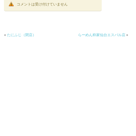
コメントは受け付けていません
«
たにふじ（閉店）
らーめん粋家仙台エスパル店
»