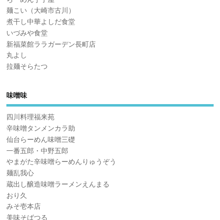
麺こい（大崎市古川）
煮干し中華よしだ食堂
いづみや食堂
新福菜館ララガーデン長町店
丸よし
拉麺そらたつ
味噌味
四川料理福来苑
辛味噌タンメンカラ助
仙台らーめん味噌三礎
一番五郎・中野五郎
やまがた辛味噌らーめんりゅうぞう
麺乱我心
蔵出し醸造味噌ラーメンえんまる
おり久
みそ壱本店
美味そばつる