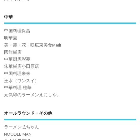
中華
中国料理保昌
明華園
美・麗・花・咲広東美食Meili
國龍飯店
中華厨房彩苑
朱華飯店小田原店
中国料理来来
王水（ワンスイ）
中華料理 桂華
元気印のラーメンえにしや。
オールラウンド・その他
ラーメン弘ちゃん
NOODLE MAN