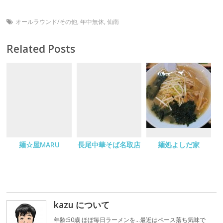
オールラウンド/その他
,
年中無休
,
仙南
Related Posts
麺☆屋MARU
長尾中華そば名取店
麺処よしだ家
kazu について
年齢:50歳 ほぼ毎日ラーメンを…最近はペース落ち気味で