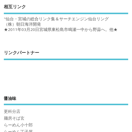
相互リンク
"仙台・宮城の総合リンク集＆サーチエンジン仙台リング
（株）朝日海洋開発
★2011年03月20日宮城県東松島市鳴瀬一中から野蒜へ。他★
リンクパートナー
醤油味
更科分店
麺房そば玄
らーめん小十郎
らーめん丁子屋