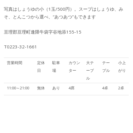
写真はしょうゆの小（1玉/500円）。スープはしょうゆ、み
そ、とんこつから選べ、“あつあつ”もできます
亘理郡亘理町逢隈牛袋字谷地添155-15
T0223-32-1661
営業時間
定休
駐車
カウン
大テ
テー
小上
日
場
ター
ーブ
ブル
がり
ル
11:00～21:00
無休
あり
4席
4卓
2卓