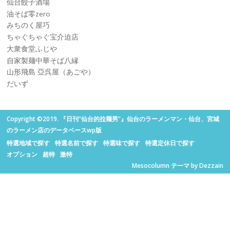
仙台餃子酒場
油そば零zero
みちのく屋巧
ちゃぐちゃぐ宝介迫店
大衆食堂ふじや
自家製麺中華そば八縁
山形飛島 亞呉屋（あごや）
だいず
Copyright ©2019. 『日刊“仙台的拉麺男”』仙台のラーメンマン・仙台、宮城
のラーメン店のデータベースwp版
特選地域で探す
特選名前で探す
特選味で探す
特選定休日で探す
オプション
超特
激特
Mesocolumn テーマ by Dezzain