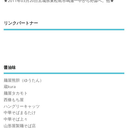
★2011年03月20日宮城県東松島市鳴瀬一中から野蒜へ。他★
リンクパートナー
醤油味
麺屋熊胆（ゆうたん）
蔵kura
麺屋タカモト
西條もち屋
ハングリーキャッツ
中華そばまるたけ
中華そば上々
山形屋製麺そば店