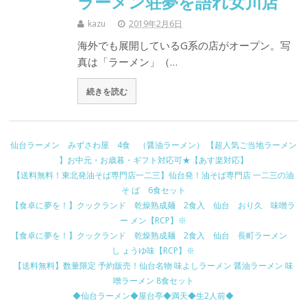
ラーメン荘夢を語れ女川店
kazu
2019年2月6日
海外でも展開しているG系の店がオープン。写
真は「ラーメン」（…
続きを読む
仙台ラーメン みずさわ屋 4食 （醤油ラーメン） 【超人気ご当地ラーメン
】お中元・お歳暮・ギフト対応可★【あす楽対応】
【送料無料！東北発油そば専門店一二三】仙台発！油そば専門店 一二三の油
そ ば 6食セット
【食卓に夢を！】クックランド 乾燥熟成麺 2食入 仙台 おり久 味噌ラ
ー メン【RCP】※
【食卓に夢を！】クックランド 乾燥熟成麺 2食入 仙台 長町ラーメン
し ょうゆ味【RCP】※
【送料無料】数量限定 予約販売！仙台名物 味よしラーメン 醤油ラーメン 味
噌ラーメン 8食セット
◆仙台ラーメン◆屋台亭◆満天◆生2人前◆