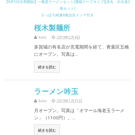
【8月5日出荷開始】一風堂ラーメンセット[濃縮スープタイプ][赤丸・白丸各2
食セット]
さっぽろ純連6食詰合メンマ付き
桜木製麺所
kazu
2019年2月4日
多賀城の有名店が充電期間を経て、青葉区五橋
にオープン。写真は…
続きを読む
ラーメン吟玉
kazu
2019年1月31日
月オープン。写真は「オマール海老玉ラーメ
ン」（1100円）。…
続きを読む