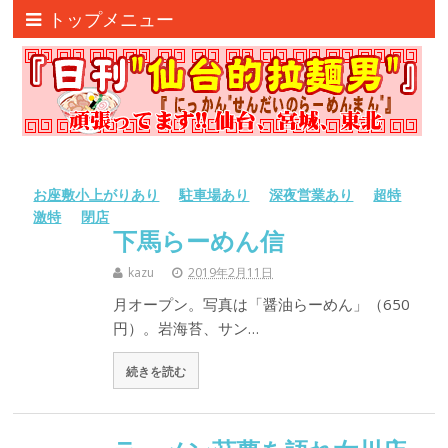
トップメニュー
お座敷小上がりあり
駐車場あり
深夜営業あり
超特
激特
閉店
下馬らーめん信
kazu
2019年2月11日
月オープン。写真は「醤油らーめん」（650
円）。岩海苔、サン…
続きを読む