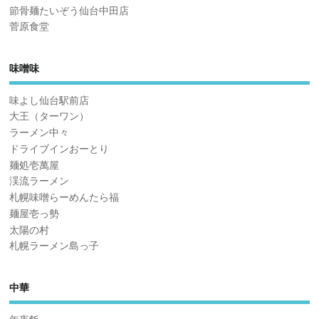
節骨麺たいぞう仙台中田店
菅原食堂
味噌味
味よし仙台駅前店
大王（ターワン）
ラーメン中々
ドライブインおーとり
麺処壱萬屋
渓流ラーメン
札幌味噌らーめんたら福
麺屋壱っ勢
太陽の村
札幌ラーメン島っ子
中華