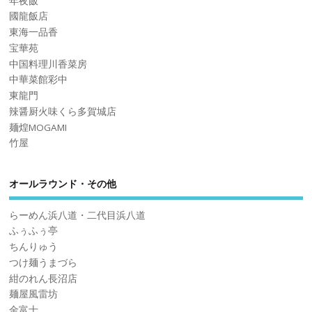
年夜飯
國龍飯店
東海一品香
宝華苑
中国料理川香菜房
中華菜館彩中
東龍門
辣醤厨火味くら多賀城店
麺煌MOGAMI
竹屋
オールラウンド・その他
らーめん浜八道・二代目浜八道
ふぅふぅ亭
ちんりゅう
つけ麺うまづら
紺のれん長沼店
麺屋風雷坊
金富士