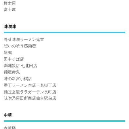
樺太屋
富士屋
味噌味
野菜味噌ラーメン鬼首
憩いの喰う感麺恋
龍鵬
田中そば店
満洲飯店 七北田店
麺屋赤鬼
味の新宮小鶴店
番丁ラーメン本店・名掛丁店
麺匠玄龍ララガーデン長町店
味噌乃屋田所商店仙台駅前店
中華
泰華楼