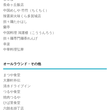
長命ヶ丘飯店
中国めしや 竹竹（ちくちく）
辣醤厨火味くら多賀城店
担々麺たかはし
蘭亭
中国料理 鴻運楼（こううんろう）
担々麺専門麺香れんげ
幸楽
中華料理弘華
オールラウンド・その他
まつや食堂
大勝軒外伝
清水ドライブイン
つるや食堂
焼肉つるや
ひば里食堂
六朗名掛丁店