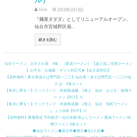
kazu
2016年2月14日
『麺屋ダダダ』としてリニューアルオープン。
仙台市宮城野区扇…
続きを読む
仙台ラーメン みずさわ屋 4食 （醤油ラーメン） 【超人気ご当地ラーメン
】お中元・お歳暮・ギフト対応可★【あす楽対応】
【送料無料！東北発油そば専門店一二三】仙台発！油そば専門店 一二三の油
そ ば 6食セット
【食卓に夢を！】クックランド 乾燥熟成麺 2食入 仙台 おり久 味噌ラ
ー メン【RCP】※
【食卓に夢を！】クックランド 乾燥熟成麺 2食入 仙台 長町ラーメン
し ょうゆ味【RCP】※
【送料無料】数量限定 予約販売！仙台名物 味よしラーメン 醤油ラーメン 味
噌ラーメン 8食セット
◆仙台ラーメン◆屋台亭◆満天◆生2人前◆