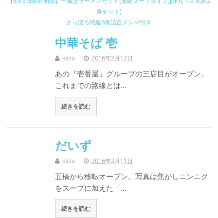
【8月5日出荷開始】一風堂ラーメンセット[濃縮スープタイプ][赤丸・白丸各2
食セット]
さっぽろ純連6食詰合メンマ付き
中華そば 壱
kazu
2016年2月12日
あの『壱番屋』グループの三店目がオープン。
これまでの路線とは…
続きを読む
だいず
kazu
2016年2月11日
五橋から移転オープン。写真は焦がしニンニク
をスープに加えた「…
続きを読む