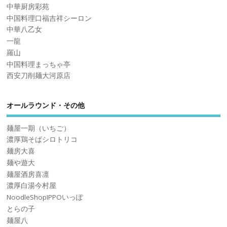
中華厨房彩苑
中国料理口福吉祥シーロン
中華八乙女
一龍
羅山
中国料理まっちゃ亭
西安刀削麺大河原店
オールラウンド・その他
麺屋一期（いちご）
濃厚鶏そばシロトリコ
麺房大喜
麺や遊大
麺屋酒房喜凛
濃厚白湯今村屋
NoodleShopIPPOいっぽ
とらの子
麺屋八