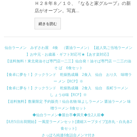
Ｈ２８年８／１０、『なると家グループ』の新
店がオープン。写真…
続きを読む
仙台ラーメン みずさわ屋 4食 （醤油ラーメン） 【超人気ご当地ラーメン
】お中元・お歳暮・ギフト対応可★【あす楽対応】
【送料無料！東北発油そば専門店一二三】仙台発！油そば専門店 一二三の油
そ ば 6食セット
【食卓に夢を！】クックランド 乾燥熟成麺 2食入 仙台 おり久 味噌ラ
ー メン【RCP】※
【食卓に夢を！】クックランド 乾燥熟成麺 2食入 仙台 長町ラーメン
し ょうゆ味【RCP】※
【送料無料】数量限定 予約販売！仙台名物 味よしラーメン 醤油ラーメン 味
噌ラーメン 8食セット
◆仙台ラーメン◆屋台亭◆満天◆生2人前◆
【8月5日出荷開始】一風堂ラーメンセット[濃縮スープタイプ][赤丸・白丸各2
食セット]
さっぽろ純連6食詰合メンマ付き