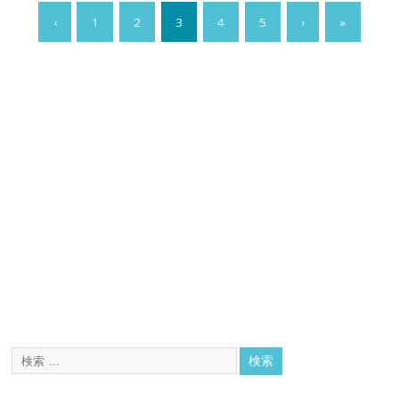
‹
1
2
3
4
5
›
»