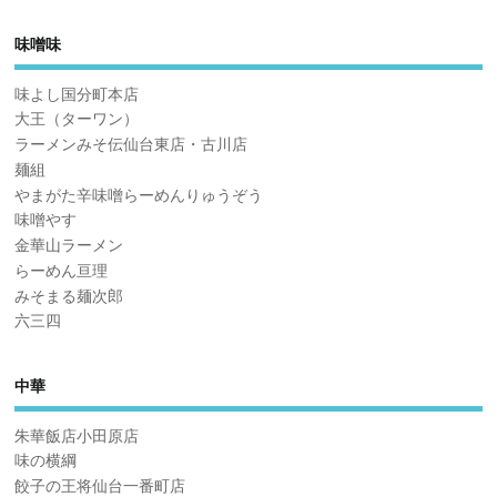
味噌味
味よし国分町本店
大王（ターワン）
ラーメンみそ伝仙台東店・古川店
麺組
やまがた辛味噌らーめんりゅうぞう
味噌やす
金華山ラーメン
らーめん亘理
みそまる麺次郎
六三四
中華
朱華飯店小田原店
味の横綱
餃子の王将仙台一番町店