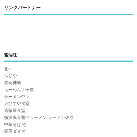
リンクパートナー
醤油味
北○
ふじや
麺奏神楽
らーめん丁子屋
ラーメン中々
ゑびすや食堂
遠藤屋食堂
横濱豚骨醤油ラーメン ラーメン佐原
中華そば 壱
麺屋ダダダ