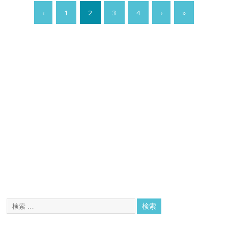
‹
1
2
3
4
›
»