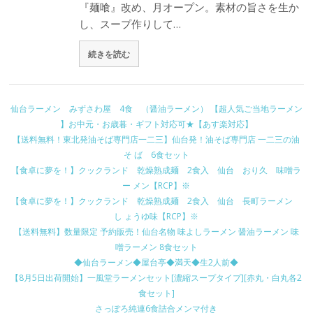
『麺喰』改め、月オープン。素材の旨さを生か
し、スープ作りして…
続きを読む
仙台ラーメン みずさわ屋 4食 （醤油ラーメン） 【超人気ご当地ラーメン
】お中元・お歳暮・ギフト対応可★【あす楽対応】
【送料無料！東北発油そば専門店一二三】仙台発！油そば専門店 一二三の油
そ ば 6食セット
【食卓に夢を！】クックランド 乾燥熟成麺 2食入 仙台 おり久 味噌ラ
ー メン【RCP】※
【食卓に夢を！】クックランド 乾燥熟成麺 2食入 仙台 長町ラーメン
し ょうゆ味【RCP】※
【送料無料】数量限定 予約販売！仙台名物 味よしラーメン 醤油ラーメン 味
噌ラーメン 8食セット
◆仙台ラーメン◆屋台亭◆満天◆生2人前◆
【8月5日出荷開始】一風堂ラーメンセット[濃縮スープタイプ][赤丸・白丸各2
食セット]
さっぽろ純連6食詰合メンマ付き