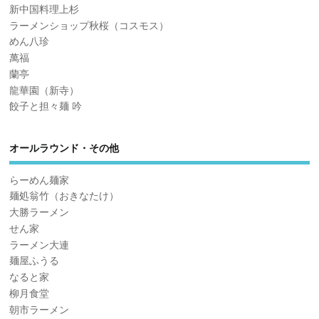
新中国料理上杉
ラーメンショップ秋桜（コスモス）
めん八珍
萬福
蘭亭
龍華園（新寺）
餃子と担々麺 吟
オールラウンド・その他
らーめん麺家
麺処翁竹（おきなたけ）
大勝ラーメン
せん家
ラーメン大連
麺屋ふうる
なると家
柳月食堂
朝市ラーメン