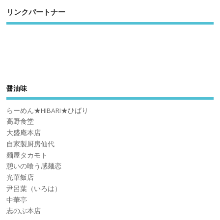
リンクパートナー
醤油味
らーめん★HIBARI★ひばり
高野食堂
大盛庵本店
自家製厨房仙代
麺屋タカモト
憩いの喰う感麺恋
光華飯店
尹呂葉（いろは）
中華亭
志のぶ本店