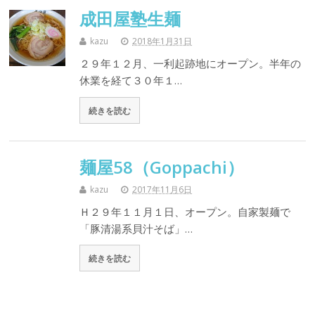
成田屋塾生麺
kazu
2018年1月31日
２９年１２月、一利起跡地にオープン。半年の
休業を経て３０年１…
続きを読む
麺屋58（Goppachi）
kazu
2017年11月6日
Ｈ２９年１１月１日、オープン。自家製麺で
「豚清湯系貝汁そば」…
続きを読む