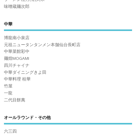
味噌蔵麺次郎
中華
博龍南小泉店
元祖ニュータンタンメン本舗仙台長町店
中華菜館彩中
麺煌MOGAMI
四川チャイナ
中華ダイニングきよ田
中華料理 桂華
竹屋
一龍
二代目餅萬
オールラウンド・その他
六三四