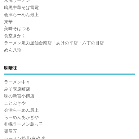
米澤ラーメン
暗黒中華そば雷電
会津らーめん最上
東華
美味そばつる
食堂きかく
ラーメン魁力屋仙台南店・あけの平店・六丁の目店
めん八珍
味噌味
ラーメン中々
みそ壱原町店
味の新宮小鶴店
ことぶきや
会津らーめん最上
らーめんあかぎや
札幌ラーメン島っ子
麺屋匠
ラーメン松月(有)久米