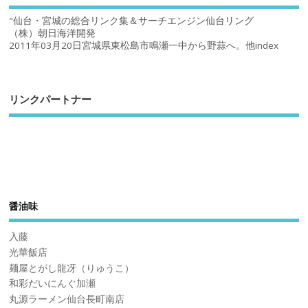
"仙台・宮城の総合リンク集＆サーチエンジン仙台リング
（株）朝日海洋開発
2011年03月20日宮城県東松島市鳴瀬一中から野蒜へ。他index
リンクパートナー
醤油味
入藤
光華飯店
麺屋とがし龍冴（りゅうこ）
和彩だいにんぐ加瀬
丸源ラーメン仙台長町南店