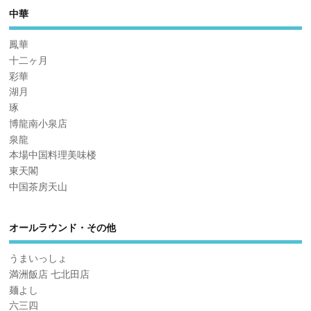
中華
鳳華
十二ヶ月
彩華
湖月
琢
博龍南小泉店
泉龍
本場中国料理美味楼
東天閣
中国茶房天山
オールラウンド・その他
うまいっしょ
満洲飯店 七北田店
麺よし
六三四