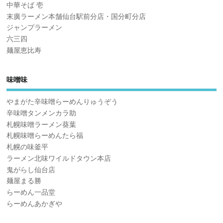
中華そば 壱
末廣ラーメン本舗仙台駅前分店・国分町分店
ジャンプラーメン
六三四
麺屋恵比寿
味噌味
やまがた辛味噌らーめんりゅうぞう
辛味噌タンメンカラ助
札幌味噌ラーメン葵葉
札幌味噌らーめんたら福
札幌の味釜平
ラーメン北味ワイルドタウン本店
鬼がらし仙台店
麺屋まる勝
らーめん一品堂
らーめんあかぎや