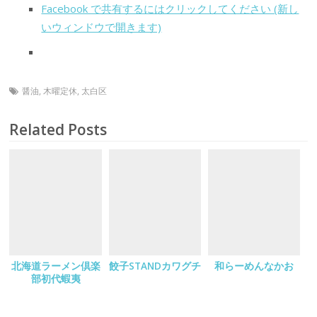
Facebook で共有するにはクリックしてください (新し
いウィンドウで開きます)
醤油
,
木曜定休
,
太白区
Related Posts
北海道ラーメン倶楽
餃子STANDカワグチ
和らーめんなかお
部初代蝦夷