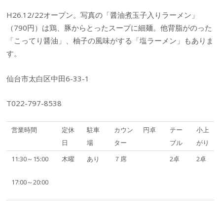
H26.12/22オープン。写真の「醤油煮玉子入りラーメン」
（790円）は鶏、豚からとったスープに細麺。他背脂がのった
「こってり醤油」、柚子の風味がする「塩ラーメン」もありま
す。
仙台市太白区中田6-33-1
T022-797-8538
営業時間
定休
駐車
カウン
円卓
テー
小上
日
場
ター
ブル
がり
11:30～15:00
木曜
あり
７席
2卓
2卓
17:00～20:00