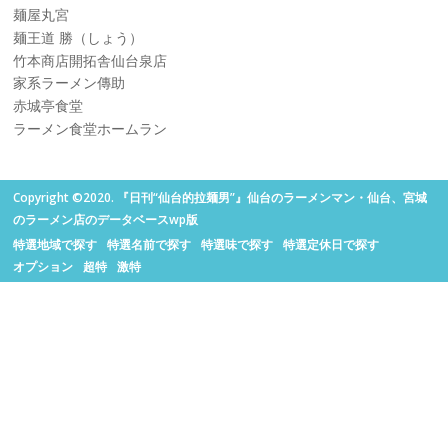
麺屋丸宮
麺王道 勝（しょう）
竹本商店開拓舎仙台泉店
家系ラーメン傳助
赤城亭食堂
ラーメン食堂ホームラン
Copyright ©2020. 『日刊“仙台的拉麺男”』仙台のラーメンマン・仙台、宮城
のラーメン店のデータベースwp版
特選地域で探す
特選名前で探す
特選味で探す
特選定休日で探す
オプション
超特
激特