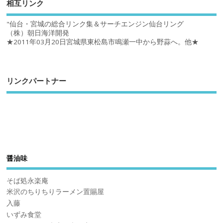
相互リンク
"仙台・宮城の総合リンク集＆サーチエンジン仙台リング
（株）朝日海洋開発
★2011年03月20日宮城県東松島市鳴瀬一中から野蒜へ。他★
リンクパートナー
醤油味
そば処永楽庵
米沢のちりちりラーメン置賜屋
入藤
いずみ食堂