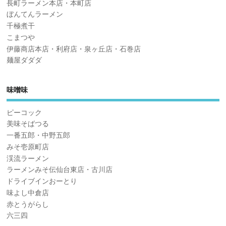
長町ラーメン本店・本町店
ぼんてんラーメン
千極煮干
こまつや
伊藤商店本店・利府店・泉ヶ丘店・石巻店
麺屋ダダダ
味噌味
ピーコック
美味そばつる
一番五郎・中野五郎
みそ壱原町店
渓流ラーメン
ラーメンみそ伝仙台東店・古川店
ドライブインおーとり
味よし中倉店
赤とうがらし
六三四