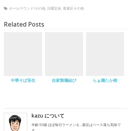
オールラウンド/その他
,
日曜定休
,
青葉区その他
Related Posts
中華そば笹生
自家製麺結び
らぁ麺たか樹
kazu について
年齢:50歳 ほぼ毎日ラーメンを…最近はペース落ち気味で
す。