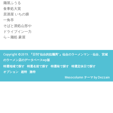
麺屋ふうる
食事処大賞
居酒屋 いちの膳
一角亭
そばと酒処山形や
ドライブイン一力
ら～麺処 豪屋
Copyright ©2019. 『日刊“仙台的拉麺男”』仙台のラーメンマン・仙台、宮城
のラーメン店のデータベースwp版
特選地域で探す
特選名前で探す
特選味で探す
特選定休日で探す
オプション
超特
激特
Mesocolumn テーマ by Dezzain