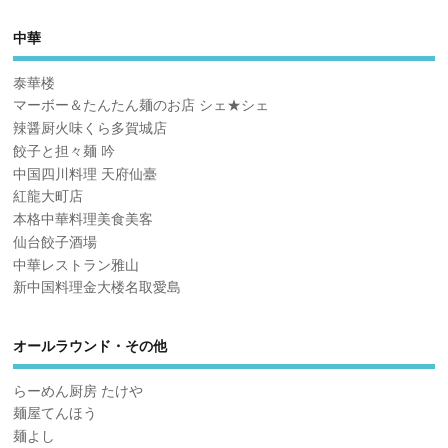
中華
泰華楼
マーボー＆たんたん麺のお店 シェ★シェ
辣醤厨火味くら多賀城店
餃子と担々麺 吟
中国四川料理 天府仙臺
紅龍大町店
本格中華料理美食美客
仙台餃子酒場
中華レストラン雅山
新中国料理金大楼名取愛島
オールラウンド・その他
らーめん厨房 たけや
麺屋てんほう
麺よし