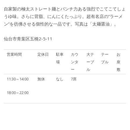
自家製の極太ストレート麺とパンチ力ある強烈でこてこてしょ
うゆ味。さらに背脂、にんにくたっぷり。超有名店の“ラーメ
ン”を彷佛させる個性的な一品です。写真は「太麺醤油」。
仙台市青葉区五橋2-5-11
営業時間
定休日
駐車
カウ
大テ
テー
お
場
ンタ
ーブ
ブル
座
ー
ル
敷
11:30～14:00
無休
なし
7席
18:00～22:00