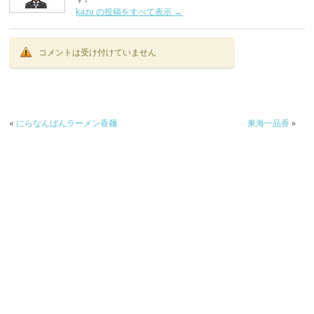
kazu の投稿をすべて表示
→
コメントは受け付けていません
«
にらなんばんラーメン香麺
東海一品香
»