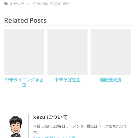
オールラウンド/その他
,
不定休
,
泉区
Related Posts
中華ダイニングきよ
中華そば笹生
麺匠独眼流
田
kazu について
年齢:50歳 ほぼ毎日ラーメンを…最近はペース落ち気味で
す。
kazu の投稿をすべて表示
→