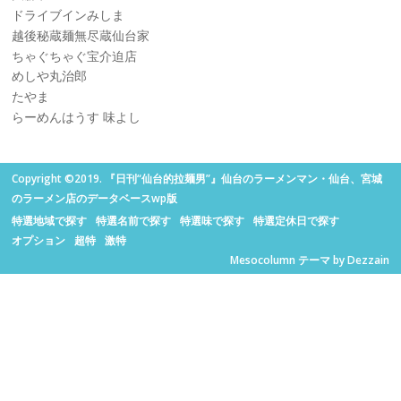
ドライブインみしま
越後秘蔵麺無尽蔵仙台家
ちゃぐちゃぐ宝介迫店
めしや丸治郎
たやま
らーめんはうす 味よし
Copyright ©2019. 『日刊“仙台的拉麺男”』仙台のラーメンマン・仙台、宮城
のラーメン店のデータベースwp版
特選地域で探す
特選名前で探す
特選味で探す
特選定休日で探す
オプション
超特
激特
Mesocolumn テーマ by Dezzain