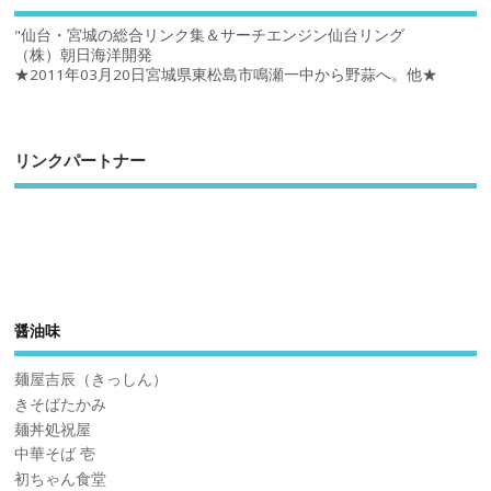
"仙台・宮城の総合リンク集＆サーチエンジン仙台リング
（株）朝日海洋開発
★2011年03月20日宮城県東松島市鳴瀬一中から野蒜へ。他★
リンクパートナー
醤油味
麺屋吉辰（きっしん）
きそばたかみ
麺丼処祝屋
中華そば 壱
初ちゃん食堂