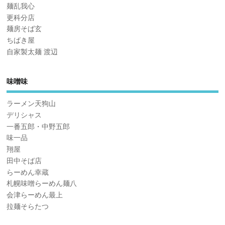
麺乱我心
更科分店
麺房そば玄
ちばき屋
自家製太麺 渡辺
味噌味
ラーメン天狗山
デリシャス
一番五郎・中野五郎
味一品
翔屋
田中そば店
らーめん幸蔵
札幌味噌らーめん麺八
会津らーめん最上
拉麺そらたつ