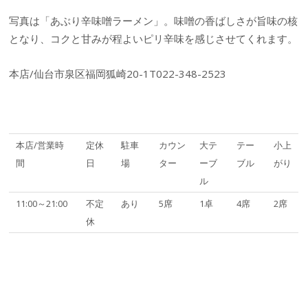
写真は「あぶり辛味噌ラーメン」。味噌の香ばしさが旨味の核
となり、コクと甘みが程よいピリ辛味を感じさせてくれます。
本店/仙台市泉区福岡狐崎20-1T022-348-2523
本店/営業時
定休
駐車
カウン
大テ
テー
小上
間
日
場
ター
ーブ
ブル
がり
ル
11:00～21:00
不定
あり
5席
1卓
4席
2席
休