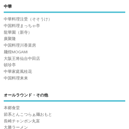
中華
中華料理注受（そそうけ）
中国料理まっちゃ亭
龍華園（新寺）
廣聚隆
中国料理川香菜房
麺煌MOGAMI
大阪王将仙台中田店
頓珍亭
中華家庭風桂花
中国料理来来
オールラウンド・その他
本郷食堂
節系とんこつらぁ麺おもと
長崎チャンポン丸富
大勝ラーメン