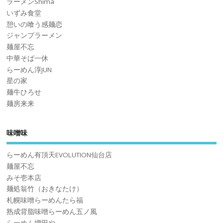
ラーメンShima
いずみ食堂
憩いの喰う感麺恋
ジャンプラーメン
麺屋不忘
中華そば一休
らーめん淳JUN
星の家
麺牛ひろせ
麺房来来
味噌味
らーめん有頂天EVOLUTION仙台店
麺屋不忘
みそ壱本店
麺処翁竹（おきなたけ）
札幌味噌らーめんたら福
熟成背脂味噌らーめん五ノ風
らーめん増田や