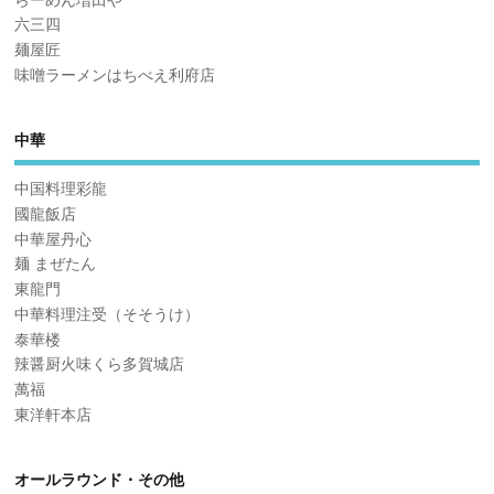
六三四
麺屋匠
味噌ラーメンはちべえ利府店
中華
中国料理彩龍
國龍飯店
中華屋丹心
麺 まぜたん
東龍門
中華料理注受（そそうけ）
泰華楼
辣醤厨火味くら多賀城店
萬福
東洋軒本店
オールラウンド・その他