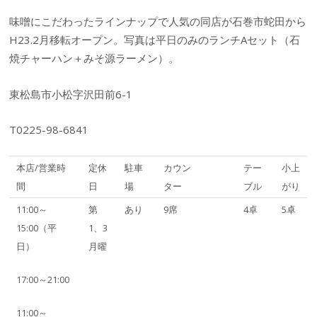
味噌にこだわったラインナップで人気の同店が石巻市蛇田から
H23.2月移転オープン。写真は平日のみのランチAセット（石
焼チャーハン＋みそ源ラーメン）。
東松島市小松字沢田前6-1
T0225-98-6841
本店/営業時
定休
駐車
カウン
テー
小上
間
日
場
ター
ブル
がり
11:00～
第
あり
9席
4卓
5卓
15:00（平
1、3
日）
月曜
17:00～21:00
11:00～