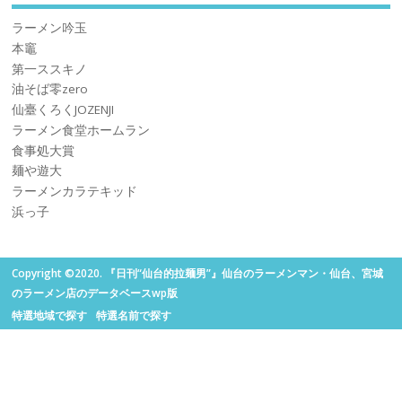
ラーメン吟玉
本竈
第一ススキノ
油そば零zero
仙臺くろくJOZENJI
ラーメン食堂ホームラン
食事処大賞
麺や遊大
ラーメンカラテキッド
浜っ子
Copyright ©2020. 『日刊“仙台的拉麺男”』仙台のラーメンマン・仙台、宮城
のラーメン店のデータベースwp版
特選地域で探す
特選名前で探す