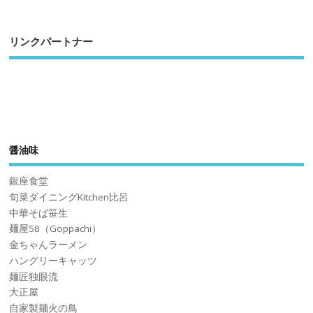
リンクパートナー
醤油味
銀座食堂
旬菜ダイニングKitchen比呂
中華そば笹生
麺屋58（Goppachi）
金ちゃんラーメン
ハングリーキャッツ
麺匠独眼流
大正屋
自家製麺火の鳥