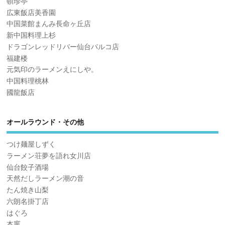
頓珍亭
広東飯店美香園
中国菜館まんみ長命ヶ丘店
新中国料理上杉
ドラゴンレッドリバー仙台パルコ店
福建楼
元気印のラーメンえにしや。
中国料理桃林
國龍飯店
オールラウンド・その他
つけ麺屋しずく
ラーメン荘夢を語れ女川店
仙台餃子酒場
天然だしラーメン潮の音
たん焼き山梨
六朗名掛丁店
はぐろ
本竈