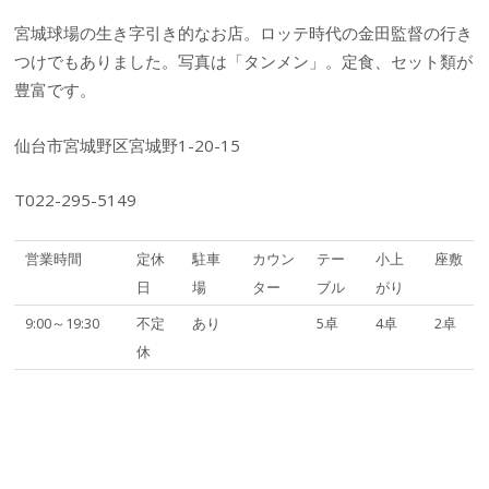
宮城球場の生き字引き的なお店。ロッテ時代の金田監督の行き
つけでもありました。写真は「タンメン」。定食、セット類が
豊富です。
仙台市宮城野区宮城野1-20-15
T022-295-5149
営業時間
定休
駐車
カウン
テー
小上
座敷
日
場
ター
ブル
がり
9:00～19:30
不定
あり
5卓
4卓
2卓
休