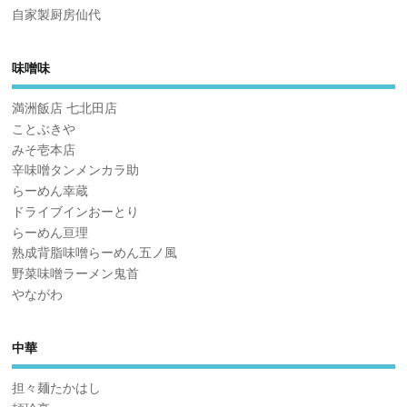
自家製厨房仙代
味噌味
満洲飯店 七北田店
ことぶきや
みそ壱本店
辛味噌タンメンカラ助
らーめん幸蔵
ドライブインおーとり
らーめん亘理
熟成背脂味噌らーめん五ノ風
野菜味噌ラーメン鬼首
やながわ
中華
担々麺たかはし