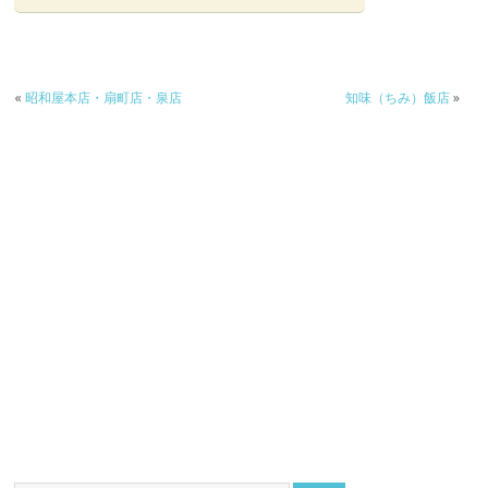
«
昭和屋本店・扇町店・泉店
知味（ちみ）飯店
»