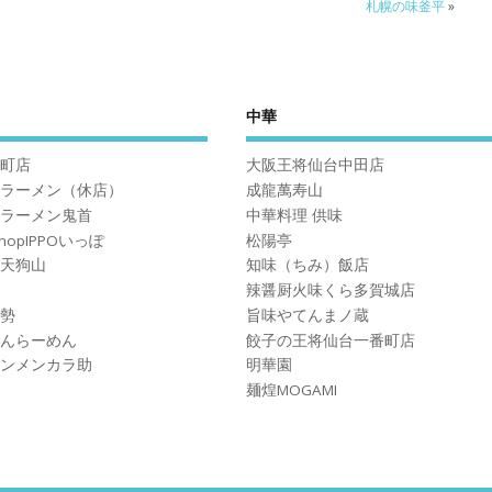
札幌の味釜平
»
中華
町店
大阪王将仙台中田店
ラーメン（休店）
成龍萬寿山
ラーメン鬼首
中華料理 供味
ShopIPPOいっぽ
松陽亭
天狗山
知味（ちみ）飯店
辣醤厨火味くら多賀城店
勢
旨味やてんまノ蔵
んらーめん
餃子の王将仙台一番町店
ンメンカラ助
明華園
麺煌MOGAMI