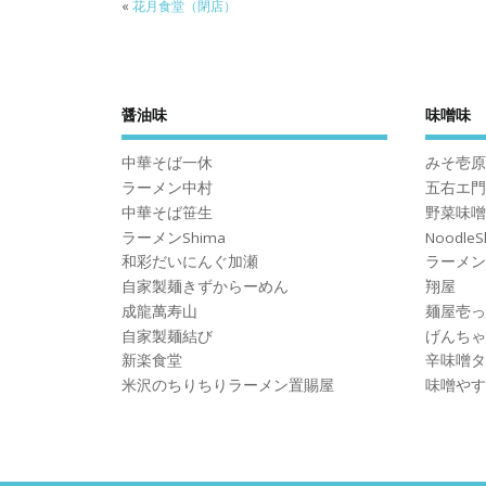
«
花月食堂（閉店）
醤油味
味噌味
中華そば一休
みそ壱原
ラーメン中村
五右エ門
中華そば笹生
野菜味噌
ラーメンShima
Noodle
和彩だいにんぐ加瀬
ラーメン
自家製麺きずからーめん
翔屋
成龍萬寿山
麺屋壱っ
自家製麺結び
げんちゃ
新楽食堂
辛味噌タ
米沢のちりちりラーメン置賜屋
味噌やす