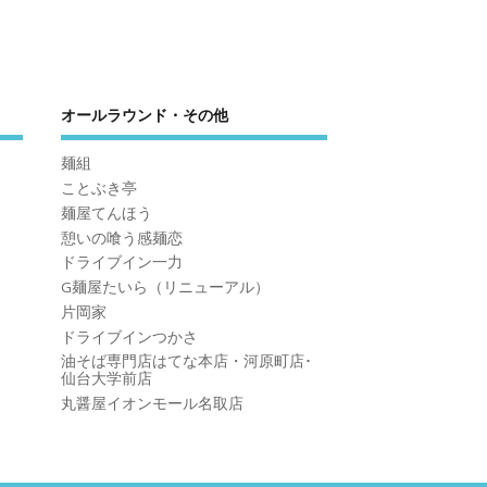
オールラウンド・その他
麺組
ことぶき亭
麺屋てんほう
憩いの喰う感麺恋
ドライブイン一力
G麺屋たいら（リニューアル）
片岡家
ドライブインつかさ
油そば専門店はてな本店・河原町店･
仙台大学前店
丸醤屋イオンモール名取店