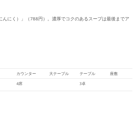
にんにく）」（788円）。濃厚でコクのあるスープは最後までア
カウンター
大テーブル
テーブル
座敷
4席
3卓