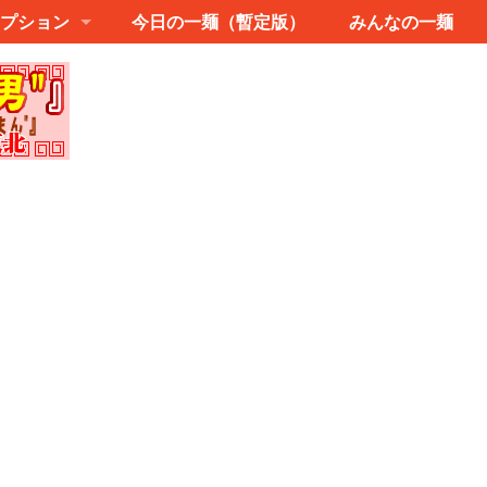
プション
今日の一麺（暫定版）
みんなの一麺