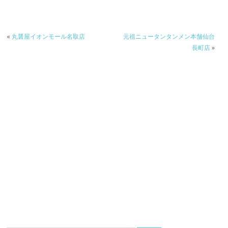
«
丸醤屋イオンモール名取店
元祖ニュータンタンメン本舗仙台
長町店
»