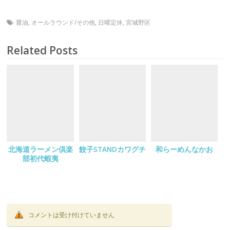
醤油
,
オールラウンド/その他
,
日曜定休
,
宮城野区
Related Posts
北海道ラーメン倶楽
餃子STANDカワグチ
和らーめんなかお
部初代蝦夷
コメントは受け付けていません