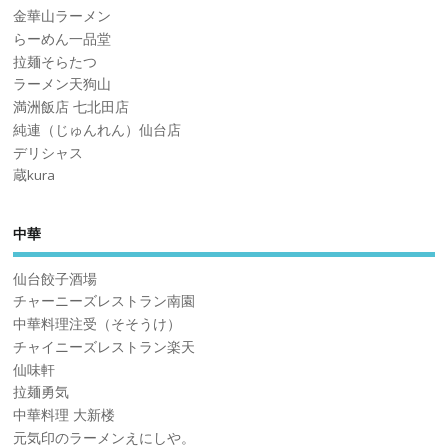
金華山ラーメン
らーめん一品堂
拉麺そらたつ
ラーメン天狗山
満洲飯店 七北田店
純連（じゅんれん）仙台店
デリシャス
蔵kura
中華
仙台餃子酒場
チャーニーズレストラン南園
中華料理注受（そそうけ）
チャイニーズレストラン楽天
仙味軒
拉麺勇気
中華料理 大新楼
元気印のラーメンえにしや。