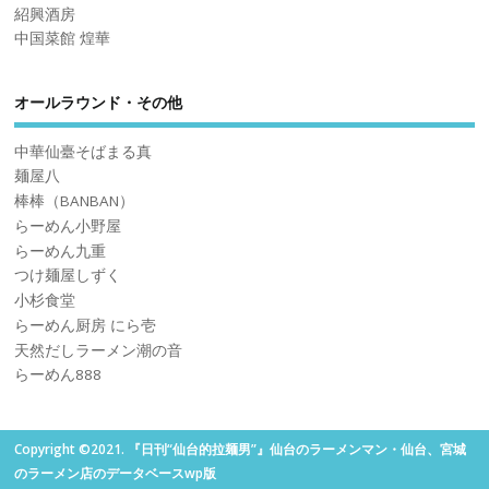
紹興酒房
中国菜館 煌華
オールラウンド・その他
中華仙臺そばまる真
麺屋八
棒棒（BANBAN）
らーめん小野屋
らーめん九重
つけ麺屋しずく
小杉食堂
らーめん厨房 にら壱
天然だしラーメン潮の音
らーめん888
Copyright ©2021. 『日刊“仙台的拉麺男”』仙台のラーメンマン・仙台、宮城
のラーメン店のデータベースwp版