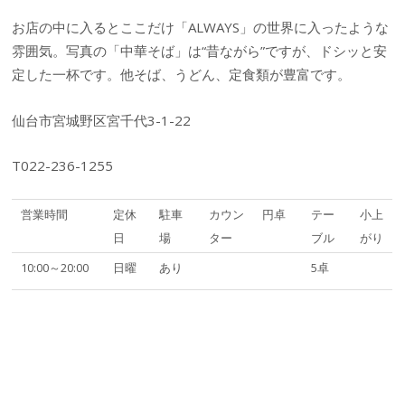
お店の中に入るとここだけ「ALWAYS」の世界に入ったような
雰囲気。写真の「中華そば」は“昔ながら”ですが、ドシッと安
定した一杯です。他そば、うどん、定食類が豊富です。
仙台市宮城野区宮千代3-1-22
T022-236-1255
営業時間
定休
駐車
カウン
円卓
テー
小上
日
場
ター
ブル
がり
10:00～20:00
日曜
あり
5卓