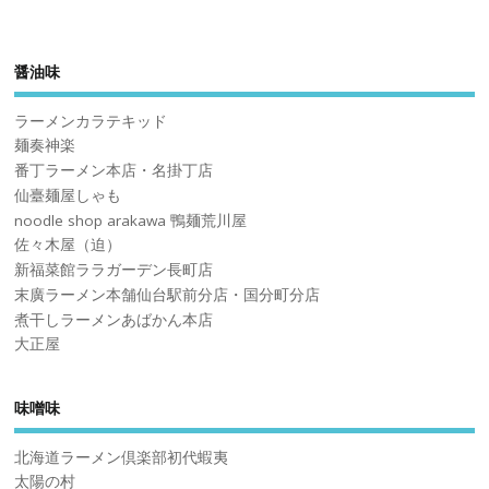
醤油味
ラーメンカラテキッド
麺奏神楽
番丁ラーメン本店・名掛丁店
仙臺麺屋しゃも
noodle shop arakawa 鴨麺荒川屋
佐々木屋（迫）
新福菜館ララガーデン長町店
末廣ラーメン本舗仙台駅前分店・国分町分店
煮干しラーメンあばかん本店
大正屋
味噌味
北海道ラーメン倶楽部初代蝦夷
太陽の村