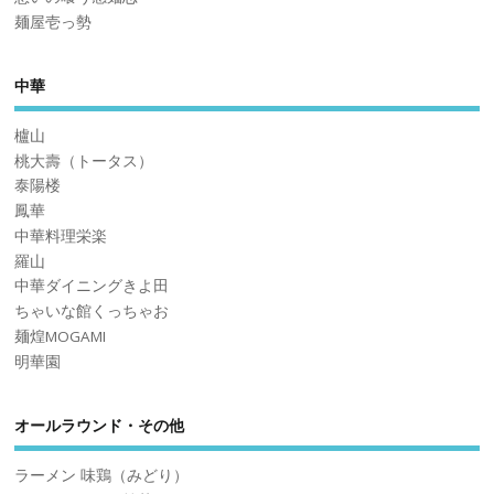
麺屋壱っ勢
中華
櫨山
桃大壽（トータス）
泰陽楼
鳳華
中華料理栄楽
羅山
中華ダイニングきよ田
ちゃいな館くっちゃお
麺煌MOGAMI
明華園
オールラウンド・その他
ラーメン 味鶏（みどり）