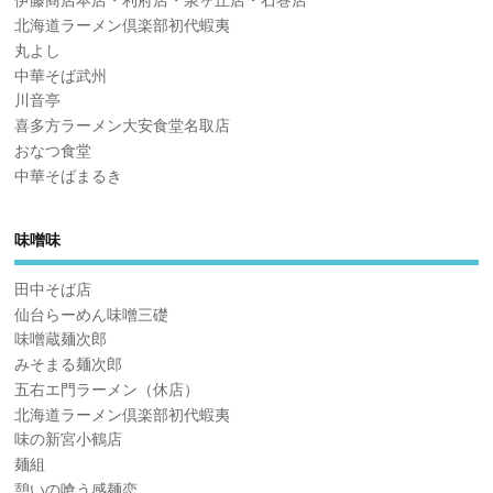
伊藤商店本店・利府店・泉ヶ丘店・石巻店
北海道ラーメン倶楽部初代蝦夷
丸よし
中華そば武州
川音亭
喜多方ラーメン大安食堂名取店
おなつ食堂
中華そばまるき
味噌味
田中そば店
仙台らーめん味噌三礎
味噌蔵麺次郎
みそまる麺次郎
五右エ門ラーメン（休店）
北海道ラーメン倶楽部初代蝦夷
味の新宮小鶴店
麺組
憩いの喰う感麺恋