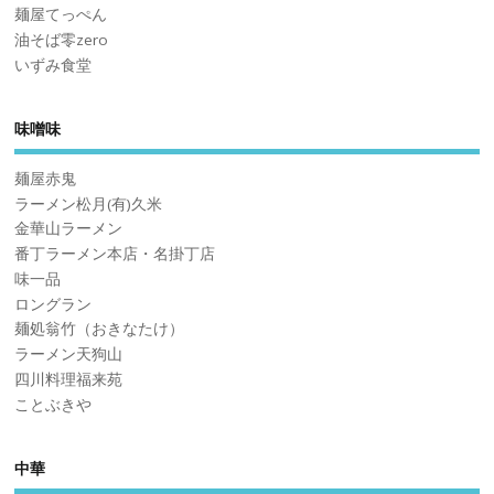
麺屋てっぺん
油そば零zero
いずみ食堂
味噌味
麺屋赤鬼
ラーメン松月(有)久米
金華山ラーメン
番丁ラーメン本店・名掛丁店
味一品
ロングラン
麺処翁竹（おきなたけ）
ラーメン天狗山
四川料理福来苑
ことぶきや
中華