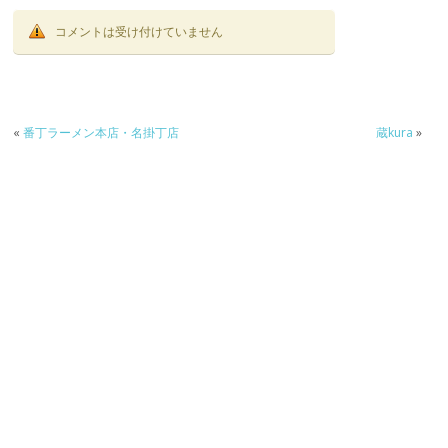
コメントは受け付けていません
«
番丁ラーメン本店・名掛丁店
蔵kura
»