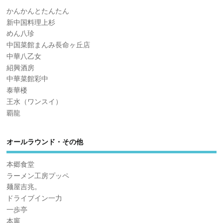
かんかんとたんたん
新中国料理上杉
めん八珍
中国菜館まんみ長命ヶ丘店
中華八乙女
紹興酒房
中華菜館彩中
泰華楼
王水（ワンスイ）
覇龍
オールラウンド・その他
本郷食堂
ラーメン工房プッペ
麺屋吉兆。
ドライブイン一力
一歩亭
本竈