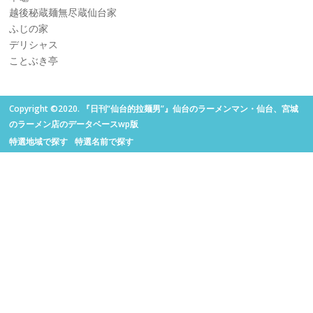
越後秘蔵麺無尽蔵仙台家
ふじの家
デリシャス
ことぶき亭
Copyright ©2020. 『日刊“仙台的拉麺男”』仙台のラーメンマン・仙台、宮城
のラーメン店のデータベースwp版
特選地域で探す
特選名前で探す