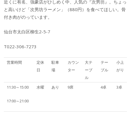
近くに有名、強豪店がひしめく中、人気の『次男坊』。ちょっ
と高いけど「次男坊ラーメン」（880円）を食べてほしい。骨
付き肉がのっています。
仙台市太白区柳生2-5-7
T022-306-7273
営業時間
定休
駐車
カウン
大テ
テー
小上
日
場
ター
ーブ
ブル
がり
ル
11:30～15:00
水曜
あり
9席
4卓
3卓
17:00～21:00