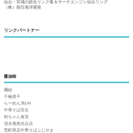
仙台・宮城の総合リンク集＆サーチエンジン仙台リング
（株）朝日海洋開発
リンクパートナー
醤油味
麺組
千極煮干
らーめん淳JUN
中華そば笹生
初ちゃん食堂
清水屋南光台店
荒町商店中華そばふじやま