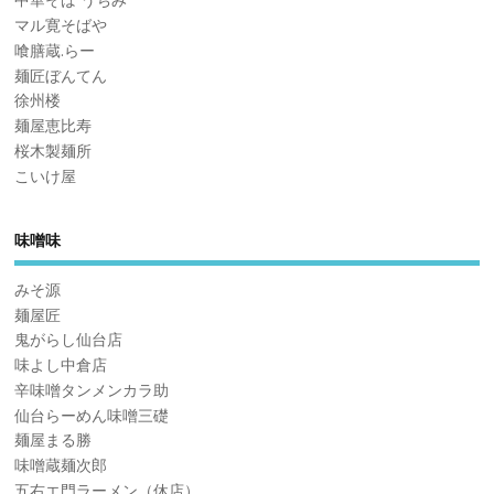
中華そば うちみ
マル寛そばや
喰膳蔵.らー
麺匠ぼんてん
徐州楼
麺屋恵比寿
桜木製麺所
こいけ屋
味噌味
みそ源
麺屋匠
鬼がらし仙台店
味よし中倉店
辛味噌タンメンカラ助
仙台らーめん味噌三礎
麺屋まる勝
味噌蔵麺次郎
五右エ門ラーメン（休店）