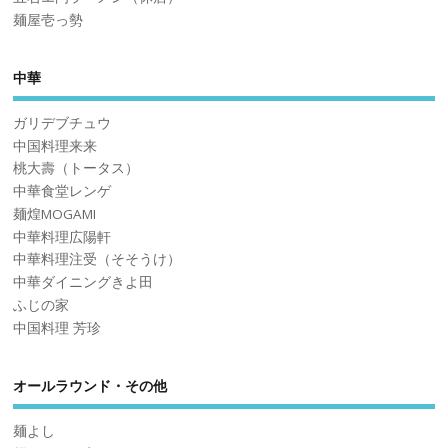
麺屋壱っ勢
中華
ガリデブチュウ
中国料理来来
桃大壽（トータス）
中華食堂レンゲ
麺煌MOGAMI
中華料理広陽軒
中華料理注受（そそうけ）
中華ダイニングきよ田
ふじの家
中国料理 芳珍
オールラウンド・その他
麺よし