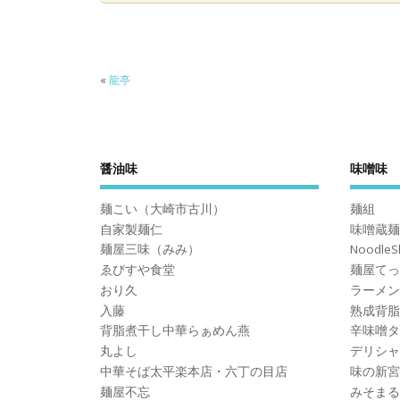
«
龍亭
醤油味
味噌味
麺こい（大崎市古川）
麺組
自家製麺仁
味噌蔵麺
麺屋三味（みみ）
Noodle
ゑびすや食堂
麺屋てっ
おり久
ラーメン
入藤
熟成背脂
背脂煮干し中華らぁめん燕
辛味噌タ
丸よし
デリシャ
中華そば太平楽本店・六丁の目店
味の新宮
麺屋不忘
みそまる