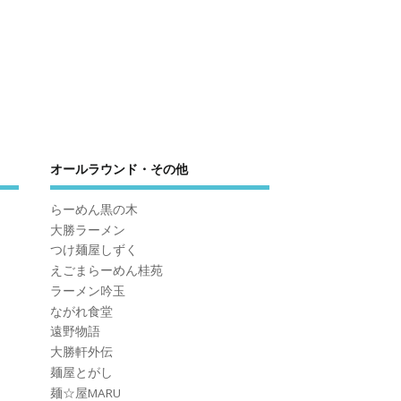
オールラウンド・その他
らーめん黒の木
大勝ラーメン
つけ麺屋しずく
えごまらーめん桂苑
ラーメン吟玉
ながれ食堂
遠野物語
大勝軒外伝
麺屋とがし
麺☆屋MARU