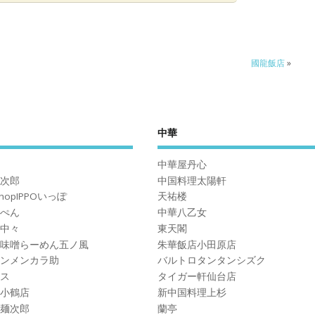
國龍飯店
»
中華
中華屋丹心
次郎
中国料理太陽軒
ShopIPPOいっぽ
天祐楼
ぺん
中華八乙女
中々
東天閣
味噌らーめん五ノ風
朱華飯店小田原店
ンメンカラ助
バルトロタンタンシズク
ス
タイガー軒仙台店
小鶴店
新中国料理上杉
麺次郎
蘭亭