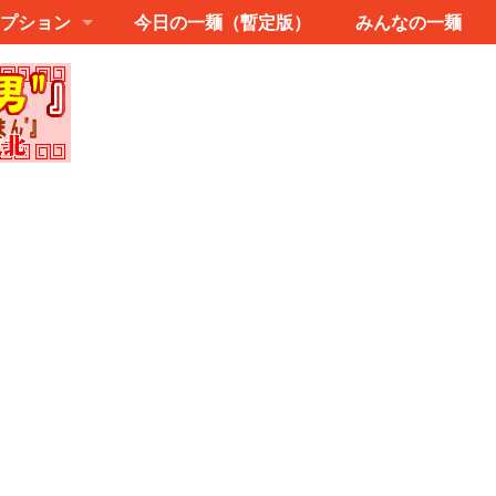
プション
今日の一麺（暫定版）
みんなの一麺