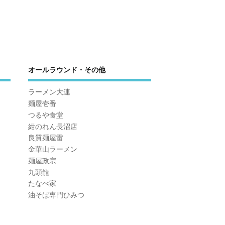
オールラウンド・その他
ラーメン大連
麺屋壱番
つるや食堂
紺のれん長沼店
良質麺屋雷
金華山ラーメン
麺屋政宗
九頭龍
たなべ家
油そば専門ひみつ