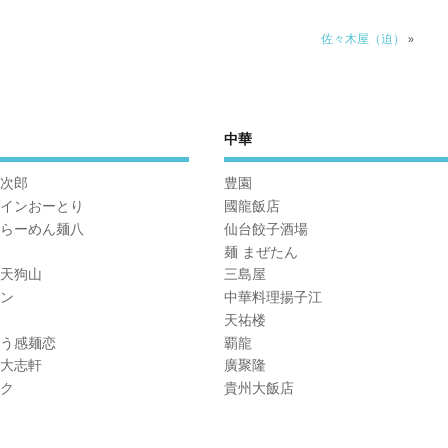
佐々木屋（迫）
»
中華
次郎
豊園
インおーとり
國龍飯店
らーめん麺八
仙台餃子酒場
麺 まぜたん
天狗山
三島屋
ン
中華料理揚子江
天祐楼
う感麺恋
覇龍
大志軒
廣聚隆
ク
貴州大飯店