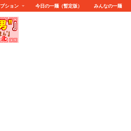
プション
今日の一麺（暫定版）
みんなの一麺