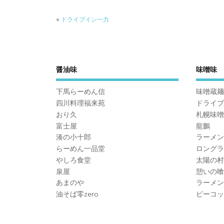
«
ドライブイン一力
醤油味
味噌味
下馬らーめん信
味噌蔵麺
四川料理福来苑
ドライブ
おり久
札幌味噌
富士屋
龍鵬
湊の小十郎
ラーメン
らーめん一品堂
ロングラ
やしろ食堂
太陽の村
泉屋
憩いの喰
あまのや
ラーメン
油そば零zero
ピーコッ