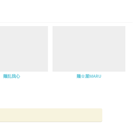
麺乱我心
麺☆屋MARU