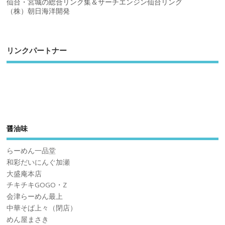
仙台・宮城の総合リンク集＆サーチエンジン仙台リング
（株）朝日海洋開発
リンクパートナー
醤油味
らーめん一品堂
和彩だいにんぐ加瀬
大盛庵本店
チキチキGOGO・Z
会津らーめん最上
中華そば上々（閉店）
めん屋まさき