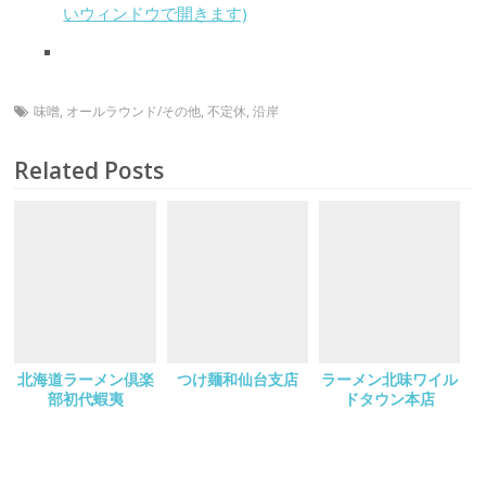
いウィンドウで開きます)
味噌
,
オールラウンド/その他
,
不定休
,
沿岸
Related Posts
北海道ラーメン倶楽
つけ麺和仙台支店
ラーメン北味ワイル
部初代蝦夷
ドタウン本店