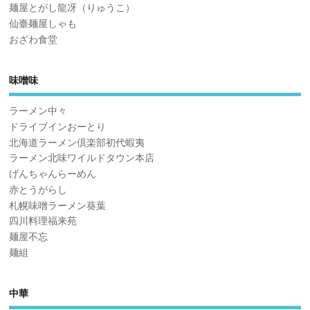
麺屋とがし龍冴（りゅうこ）
仙臺麺屋しゃも
おざわ食堂
味噌味
ラーメン中々
ドライブインおーとり
北海道ラーメン倶楽部初代蝦夷
ラーメン北味ワイルドタウン本店
げんちゃんらーめん
赤とうがらし
札幌味噌ラーメン葵葉
四川料理福来苑
麺屋不忘
麺組
中華