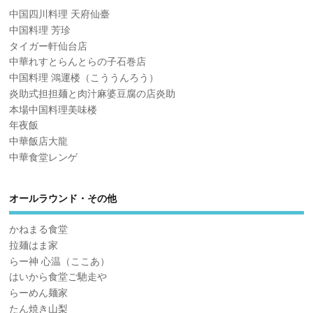
中国四川料理 天府仙臺
中国料理 芳珍
タイガー軒仙台店
中華れすとらんとらの子石巻店
中国料理 鴻運楼（こううんろう）
炎助式担担麺と肉汁麻婆豆腐の店炎助
本場中国料理美味楼
年夜飯
中華飯店大龍
中華食堂レンゲ
オールラウンド・その他
かねまる食堂
拉麺はま家
らー神 心温（ここあ）
はいから食堂ご馳走や
らーめん麺家
たん焼き山梨