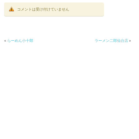
コメントは受け付けていません
«
らーめん小十郎
ラーメン二郎仙台店
»