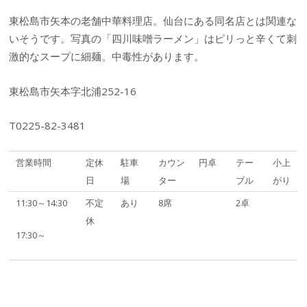
東松島市矢本の老舗中華料理店。仙台にある同名店とは関連な
いそうです。写真の「四川味噌ラーメン」はピリっと辛くて刺
激的なスープに細麺。中毒性があります。
東松島市矢本字北浦252-16
T0225-82-3481
営業時間
定休
駐車
カウン
円卓
テー
小上
日
場
ター
ブル
がり
11:30～14:30
不定
あり
8席
2卓
休
17:30～