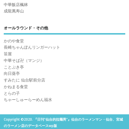
中華飯店楓林
成龍萬寿山
オールラウンド・その他
かのや食堂
長崎ちゃんぽんリンガーハット
笹屋
中華そば卍（マンジ）
ことぶき亭
向日葵亭
すみたに 仙台駅前分店
かねまる食堂
とらの子
ちゃーしゅーらーめん福水
Copyright ©2020. 『日刊“仙台的拉麺男”』仙台のラーメンマン・仙台、宮城
のラーメン店のデータベースwp版