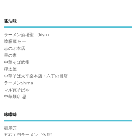
醤油味
ラーメン酒場聖 （kiyo）
喰膳蔵.らー
志のぶ本店
星の家
中華そば武州
樺太屋
中華そば太平楽本店・六丁の目店
ラーメンShima
マル寛そばや
中華麺店 思
味噌味
麺屋匠
五右エ門ラーメン（休店）