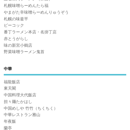
札幌味噌らーめんたら福
やまがた辛味噌らーめんりゅうぞう
札幌の味釜平
ピーコック
番丁ラーメン本店・名掛丁店
赤とうがらし
味の新宮小鶴店
野菜味噌ラーメン鬼首
中華
福龍飯店
東天閣
中国料理大代飯店
担々麺たかはし
中国めしや 竹竹（ちくちく）
中華レストラン雅山
年夜飯
蘭亭