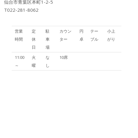
仙台市青葉区本町1-2-5
T022-281-8062
営業
定
駐
カウン
円
テー
小上
時間
休
車
ター
卓
ブル
がり
日
場
11:00
火
な
10席
～
曜
し