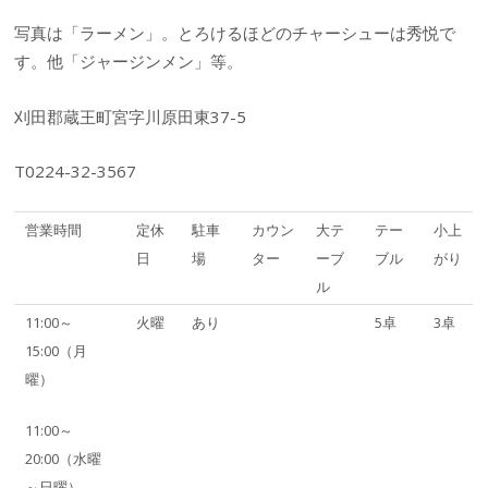
写真は「ラーメン」。とろけるほどのチャーシューは秀悦で
す。他「ジャージンメン」等。
刈田郡蔵王町宮字川原田東37-5
T0224-32-3567
営業時間
定休
駐車
カウン
大テ
テー
小上
日
場
ター
ーブ
ブル
がり
ル
11:00～
火曜
あり
5卓
3卓
15:00（月
曜）
11:00～
20:00（水曜
～日曜）