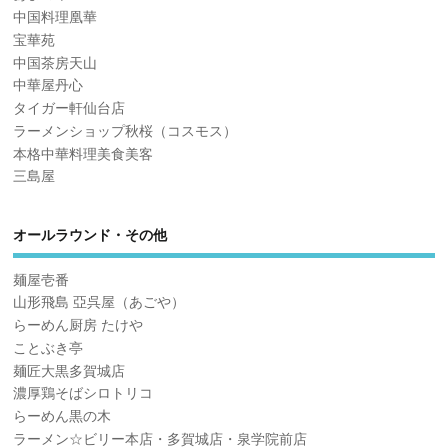
中国料理凰華
宝華苑
中国茶房天山
中華屋丹心
タイガー軒仙台店
ラーメンショップ秋桜（コスモス）
本格中華料理美食美客
三島屋
オールラウンド・その他
麺屋壱番
山形飛島 亞呉屋（あごや）
らーめん厨房 たけや
ことぶき亭
麺匠大黒多賀城店
濃厚鶏そばシロトリコ
らーめん黒の木
ラーメン☆ビリー本店・多賀城店・泉学院前店