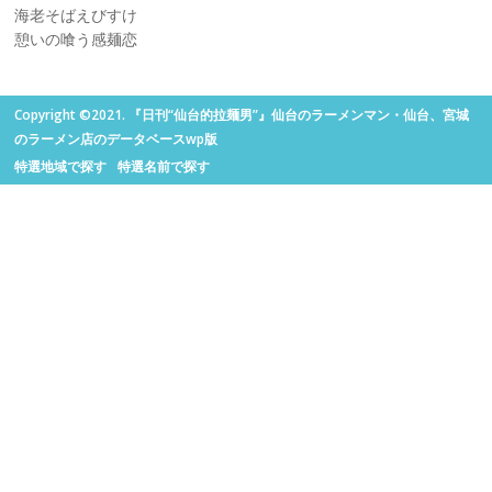
海老そばえびすけ
憩いの喰う感麺恋
Copyright ©2021. 『日刊“仙台的拉麺男”』仙台のラーメンマン・仙台、宮城
のラーメン店のデータベースwp版
特選地域で探す
特選名前で探す