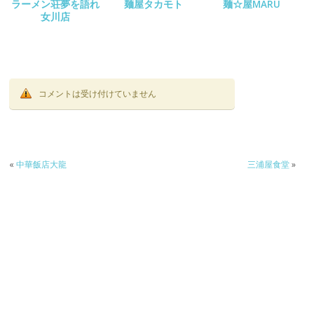
ラーメン荘夢を語れ
麺屋タカモト
麺☆屋MARU
女川店
コメントは受け付けていません
«
中華飯店大龍
三浦屋食堂
»