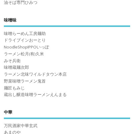
油そば専門ひみつ
味噌味
味噌らーめん工房麺助
ドライブインおーとり
NoodleShopIPPOいっぽ
ラーメン松月(有)久米
みそ兵衛
味噌蔵麺次郎
ラーメン北味ワイルドタウン本店
野菜味噌ラーメン鬼首
麺匠もみじ
蔵出し醸造味噌ラーメンえんまる
中華
万民酒家中華玄武
あまのや