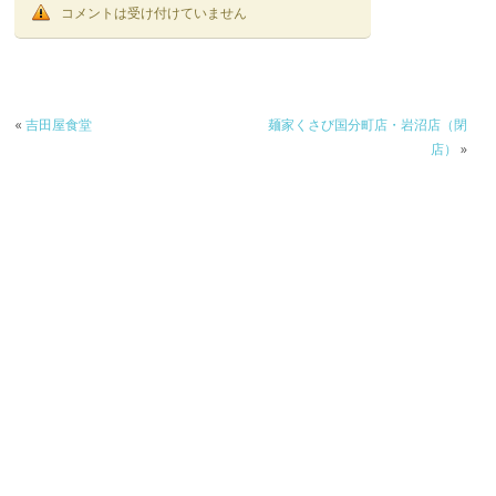
コメントは受け付けていません
«
吉田屋食堂
麺家くさび国分町店・岩沼店（閉
店）
»