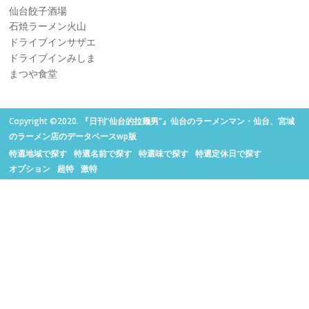
仙台餃子酒場
石焼ラーメン火山
ドライブインサザエ
ドライブインみしま
まつや食堂
Copyright ©2020. 『日刊“仙台的拉麺男”』仙台のラーメンマン・仙台、宮城
のラーメン店のデータベースwp版
特選地域で探す
特選名前で探す
特選味で探す
特選定休日で探す
オプション
超特
激特