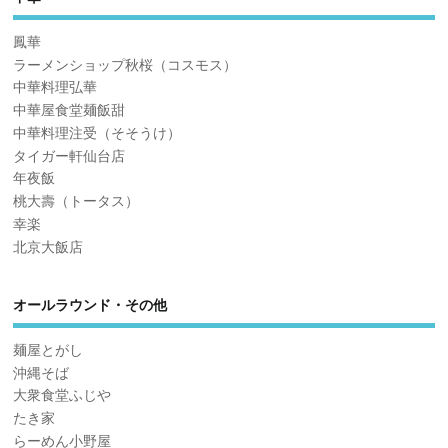
鳳華
ラーメンショップ秋桜（コスモス）
中華料理弘華
中華屋食堂麺飯甜
中華料理注受（そそうけ）
タイガー軒仙台店
年夜飯
桃大壽（トータス）
幸楽
北京大飯店
オールラウンド・その他
麺屋とがし
沖縄そば
大衆食堂ふじや
たき家
らーめん小野屋