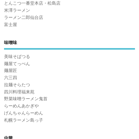
とんこつ一番堂本店・松島店
米澤ラーメン
ラーメン二郎仙台店
富士屋
味噌味
美味そばつる
麺屋てっぺん
麺屋匠
六三四
拉麺そらたつ
四川料理福来苑
野菜味噌ラーメン鬼首
らーめんあかぎや
げんちゃんらーめん
札幌ラーメン島っ子
中華