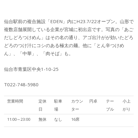
仙台駅前の複合施設「EDEN」内にH23.7/22オープン。山形で
複数店舗展開している企業が宮城に初出店です。写真の「あご
だしどろつけめん」はその名の通り、アゴ出汁がが効いたどろ
どろのつけ汁にコシのある極太の麺。他に「とん辛つけめ
ん」、「中華」、「肉そば」も。
仙台市青葉区中央1-10-25
T022-748-5980
営業時間
定休
駐車
カウン
円卓
テー
小上
日
場
ター
ブル
がり
11:00～23:00
無休
なし
16席