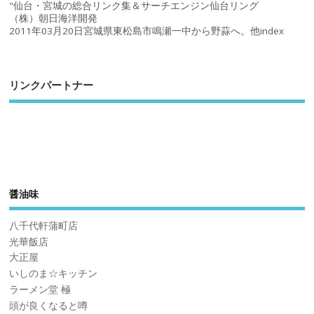
"仙台・宮城の総合リンク集＆サーチエンジン仙台リング
（株）朝日海洋開発
2011年03月20日宮城県東松島市鳴瀬一中から野蒜へ。他index
リンクパートナー
醤油味
八千代軒蒲町店
光華飯店
大正屋
いしのま☆キッチン
ラーメン堂 極
頭が良くなると噂