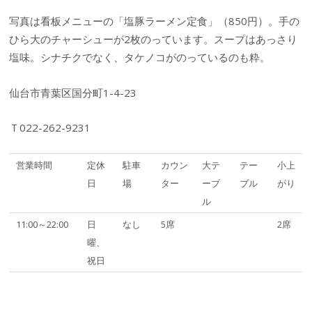
写真は看板メニューの「塩豚ラーメン定食」（850円）。手の
ひら大のチャーシューが2枚のっています。スープはあっさり
塩味。シナチクでなく、タケノコがのっているのも粋。
仙台市青葉区国分町1-4-23
Ｔ022-262-9231
営業時間
定休
駐車
カウン
大テ
テー
小上
日
場
ター
ーブ
ブル
がり
ル
11:00～22:00
日
なし
5席
2席
曜、
祝日