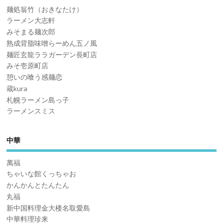
麺処翁竹（おきなたけ）
ラーメン大志軒
みそまる麺次郎
熟成背脂味噌らーめん五ノ風
麺匠玄龍ララガーデン長町店
みそ壱原町店
憩いの喰う感麺恋
蔵kura
札幌ラーメン島っ子
ラーメンスミス
中華
萬福
ちゃいな館くっちゃお
かんかんとたんたん
丸福
新中国料理金大楼名取愛島
中華料理珍来