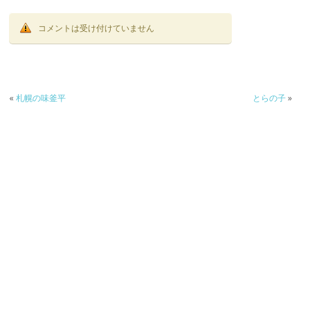
コメントは受け付けていません
«
札幌の味釜平
とらの子
»