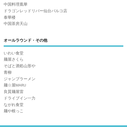
中国料理凰華
ドラゴンレッドリバー仙台パルコ店
泰華楼
中国茶房天山
オールラウンド・その他
いわい食堂
麺屋さくら
そばと酒処山形や
青柳
ジャンプラーメン
麺☆屋MARU
良質麺屋雷
ドライブイン一力
ながれ食堂
麺や根っこ