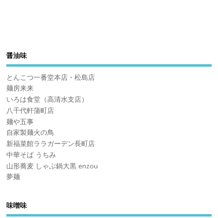
醤油味
とんこつ一番堂本店・松島店
麺房来来
いろは食堂（高清水支店）
八千代軒蒲町店
麺や五事
自家製麺火の鳥
新福菜館ララガーデン長町店
中華そば うちみ
山形蕎麦 しゃぶ鍋大黒 enzou
夢麺
味噌味