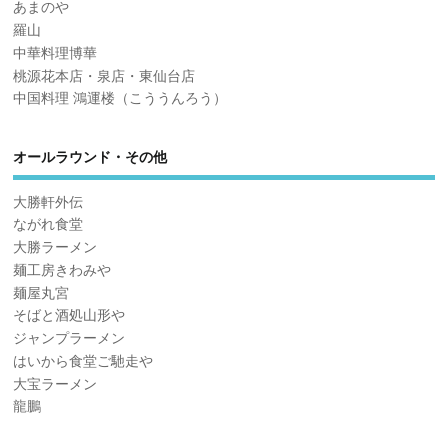
あまのや
羅山
中華料理博華
桃源花本店・泉店・東仙台店
中国料理 鴻運楼（こううんろう）
オールラウンド・その他
大勝軒外伝
ながれ食堂
大勝ラーメン
麺工房きわみや
麺屋丸宮
そばと酒処山形や
ジャンプラーメン
はいから食堂ご馳走や
大宝ラーメン
龍鵬