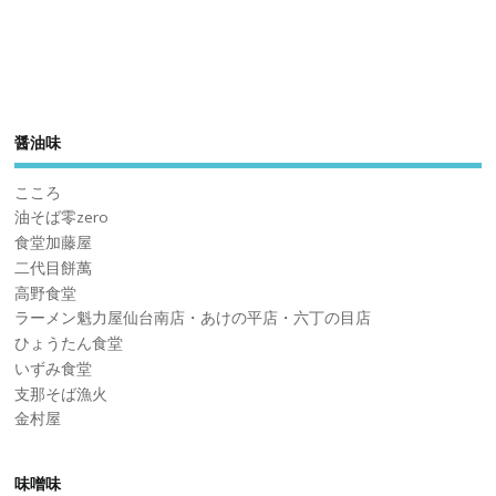
醤油味
こころ
油そば零zero
食堂加藤屋
二代目餅萬
高野食堂
ラーメン魁力屋仙台南店・あけの平店・六丁の目店
ひょうたん食堂
いずみ食堂
支那そば漁火
金村屋
味噌味