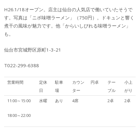
H26.1/18オープン。店主は仙台の人気店で働いていたそうで
す。写真は「ニボ味噌ラーメン」（750円）。ドキュンと響く
煮干の風味が魅力です。他「からいしびれる味噌ラーメン」
も。
仙台市宮城野区原町1-3-21
T022-299-6388
営業時間
定休
駐車
カウン
円卓
テー
小上
日
場
ター
ブル
がり
11:00～15:00
水曜
あり
4席
2卓
2卓
18:00～22:00