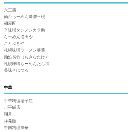
六三四
仙台らーめん味噌三礎
麺屋匠
辛味噌タンメンカラ助
らーめん増田や
ことぶきや
札幌味噌ラーメン葵葉
麺処翁竹（おきなたけ）
札幌味噌らーめんたら福
美味そばつる
中華
中華料理揚子江
川平飯店
湖月
祥発順
中国料理凰華