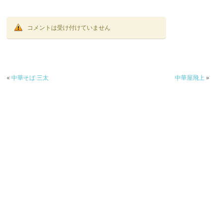
コメントは受け付けていません
«
中華そば 三太
中華屋飛上
»