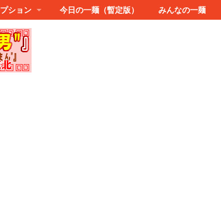
プション
今日の一麺（暫定版）
みんなの一麺