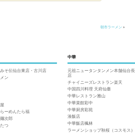
朝市ラーメン
»
中華
みそ伝仙台東店・古川店
元祖ニュータンタンメン本舗仙台長
店
メン
チャイニーズレストラン楽天
中国四川料理 天府仙臺
中華レストラン雅山
中華菜館彩中
屋
中華厨房彩苑
らーめんたら福
湊飯店
麺次郎
中華飯店楓林
たつ
ラーメンショップ秋桜（コスモス）