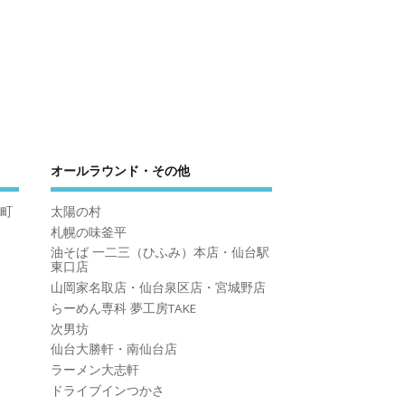
オールラウンド・その他
町
太陽の村
札幌の味釜平
油そば 一二三（ひふみ）本店・仙台駅
東口店
山岡家名取店・仙台泉区店・宮城野店
らーめん専科 夢工房TAKE
次男坊
仙台大勝軒・南仙台店
ラーメン大志軒
ドライブインつかさ