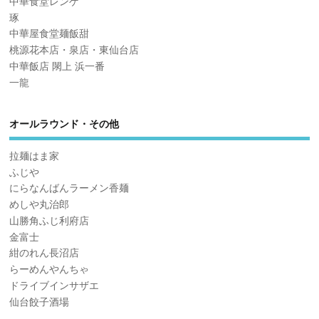
中華食堂レンゲ
琢
中華屋食堂麺飯甜
桃源花本店・泉店・東仙台店
中華飯店 閖上 浜一番
一龍
オールラウンド・その他
拉麺はま家
ふじや
にらなんばんラーメン香麺
めしや丸治郎
山勝角ふじ利府店
金富士
紺のれん長沼店
らーめんやんちゃ
ドライブインサザエ
仙台餃子酒場