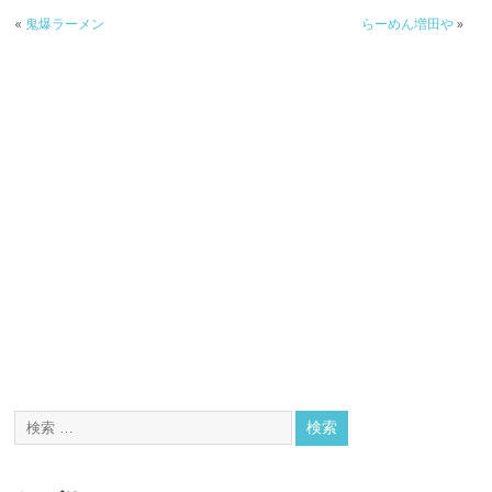
«
鬼爆ラーメン
らーめん増田や
»