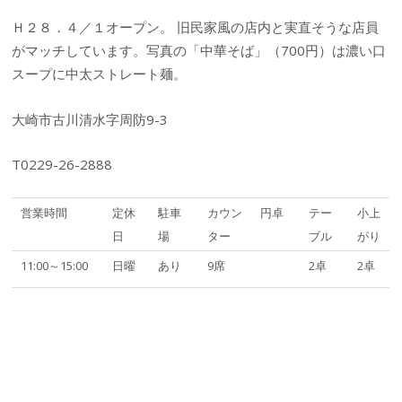
Ｈ２８．４／１オープン。 旧民家風の店内と実直そうな店員
がマッチしています。写真の「中華そば」（700円）は濃い口
スープに中太ストレート麺。
大崎市古川清水字周防9-3
T0229-26-2888
営業時間
定休
駐車
カウン
円卓
テー
小上
日
場
ター
ブル
がり
11:00～15:00
日曜
あり
9席
2卓
2卓