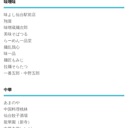
味噌味
味よし仙台駅前店
翔屋
味噌蔵麺次郎
美味そばつる
らーめん一品堂
麺乱我心
味一品
麺匠もみじ
拉麺そらたつ
一番五郎・中野五郎
中華
あまのや
中国料理桃林
仙台餃子酒場
龍華園（新寺）