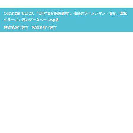
Copyright ©2020. 『日刊“仙台的拉麺男”』仙台のラーメンマン・仙台、宮城
のラーメン店のデータベースwp版
特選地域で探す
特選名前で探す