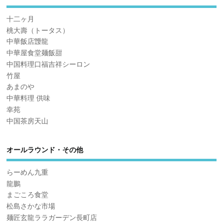
十二ヶ月
桃大壽（トータス）
中華飯店靉龍
中華屋食堂麺飯甜
中国料理口福吉祥シーロン
竹屋
あまのや
中華料理 供味
幸苑
中国茶房天山
オールラウンド・その他
らーめん九重
龍鵬
まごころ食堂
松島さかな市場
麺匠玄龍ララガーデン長町店