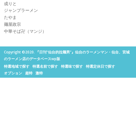
成りと
ジャンプラーメン
たやま
麺屋政宗
中華そば卍（マンジ）
Copyright ©2020. 『日刊“仙台的拉麺男”』仙台のラーメンマン・仙台、宮城
のラーメン店のデータベースwp版
特選地域で探す
特選名前で探す
特選味で探す
特選定休日で探す
オプション
超特
激特