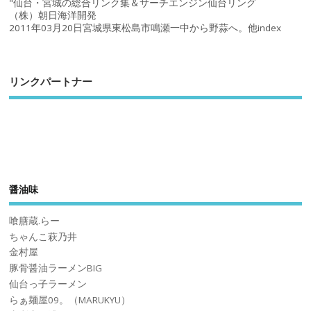
"仙台・宮城の総合リンク集＆サーチエンジン仙台リング
（株）朝日海洋開発
2011年03月20日宮城県東松島市鳴瀬一中から野蒜へ。他index
リンクパートナー
醤油味
喰膳蔵.らー
ちゃんこ萩乃井
金村屋
豚骨醤油ラーメンBIG
仙台っ子ラーメン
らぁ麺屋09。（MARUKYU）