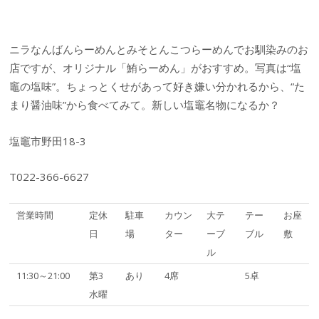
ニラなんばんらーめんとみそとんこつらーめんでお馴染みのお
店ですが、オリジナル「鮪らーめん」がおすすめ。写真は“塩
竈の塩味”。ちょっとくせがあって好き嫌い分かれるから、“た
まり醤油味”から食べてみて。新しい塩竈名物になるか？
塩竈市野田18-3
T022-366-6627
営業時間
定休
駐車
カウン
大テ
テー
お座
日
場
ター
ーブ
ブル
敷
ル
11:30～21:00
第3
あり
4席
5卓
水曜