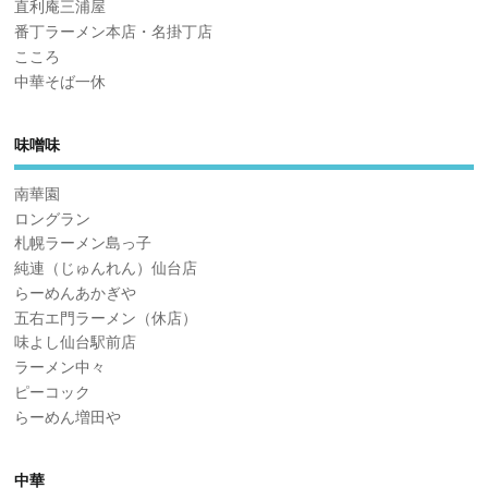
直利庵三浦屋
番丁ラーメン本店・名掛丁店
こころ
中華そば一休
味噌味
南華園
ロングラン
札幌ラーメン島っ子
純連（じゅんれん）仙台店
らーめんあかぎや
五右エ門ラーメン（休店）
味よし仙台駅前店
ラーメン中々
ピーコック
らーめん増田や
中華