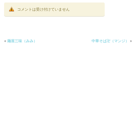
コメントは受け付けていません
«
麺屋三味（みみ）
中華そば卍（マンジ）
»