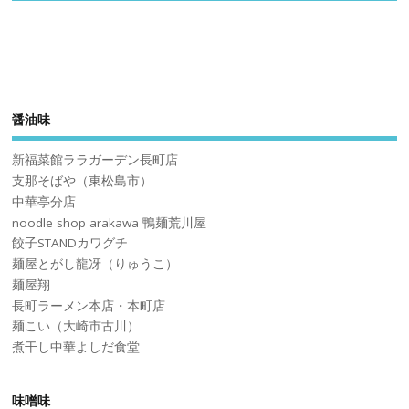
醤油味
新福菜館ララガーデン長町店
支那そばや（東松島市）
中華亭分店
noodle shop arakawa 鴨麺荒川屋
餃子STANDカワグチ
麺屋とがし龍冴（りゅうこ）
麺屋翔
長町ラーメン本店・本町店
麺こい（大崎市古川）
煮干し中華よしだ食堂
味噌味