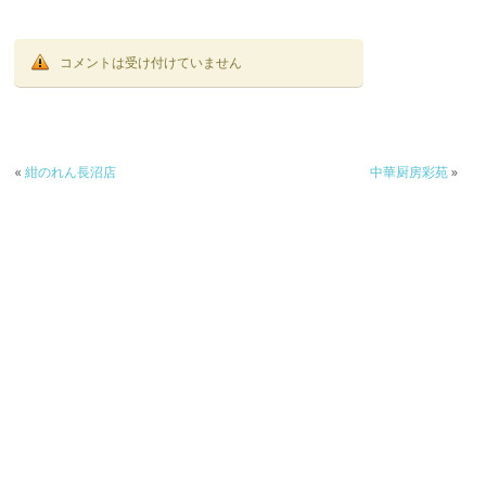
コメントは受け付けていません
«
紺のれん長沼店
中華厨房彩苑
»