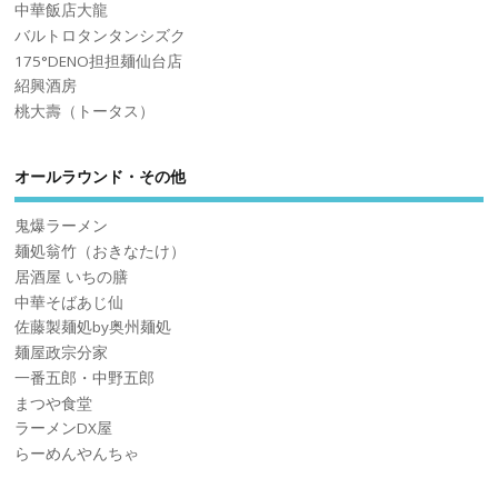
中華飯店大龍
バルトロタンタンシズク
175°DENO担担麺仙台店
紹興酒房
桃大壽（トータス）
オールラウンド・その他
鬼爆ラーメン
麺処翁竹（おきなたけ）
居酒屋 いちの膳
中華そばあじ仙
佐藤製麺処by奥州麺処
麺屋政宗分家
一番五郎・中野五郎
まつや食堂
ラーメンDX屋
らーめんやんちゃ