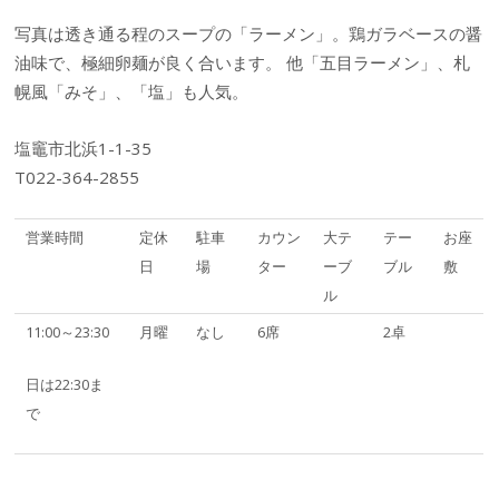
写真は透き通る程のスープの「ラーメン」。鶏ガラベースの醤
油味で、極細卵麺が良く合います。 他「五目ラーメン」、札
幌風「みそ」、「塩」も人気。
塩竈市北浜1-1-35
T022-364-2855
営業時間
定休
駐車
カウン
大テ
テー
お座
日
場
ター
ーブ
ブル
敷
ル
11:00～23:30
月曜
なし
6席
2卓
日は22:30ま
で