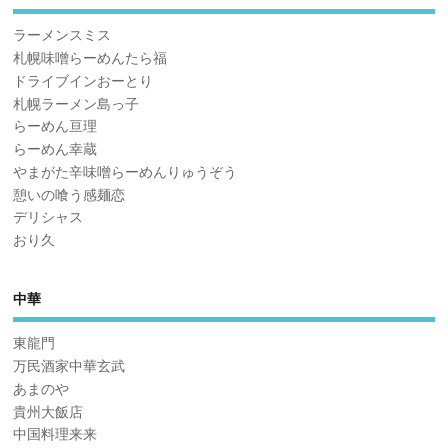
ラーメンスミス
札幌味噌らーめんたら福
ドライブインおーとり
札幌ラーメン島っ子
らーめん亘理
らーめん幸蔵
やまがた辛味噌らーめんりゅうぞう
憩いの喰う感麺恋
デリシャス
おり久
中華
東龍門
万民酒家中華玄武
あまのや
貴州大飯店
中国料理来来