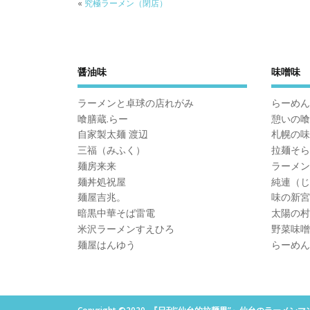
«
究極ラーメン（閉店）
醤油味
味噌味
ラーメンと卓球の店れがみ
らーめん
喰膳蔵.らー
憩いの喰
自家製太麺 渡辺
札幌の味
三福（みふく）
拉麺そら
麺房来来
ラーメン
麺丼処祝屋
純連（じ
麺屋吉兆。
味の新宮
暗黒中華そば雷電
太陽の村
米沢ラーメンすえひろ
野菜味噌
麺屋はんゆう
らーめん