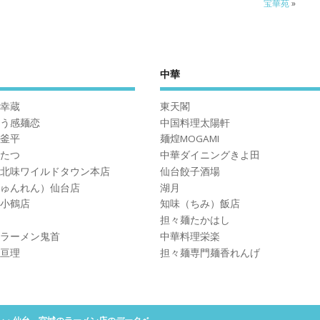
宝華苑
»
中華
幸蔵
東天閣
う感麺恋
中国料理太陽軒
釜平
麺煌MOGAMI
たつ
中華ダイニングきよ田
北味ワイルドタウン本店
仙台餃子酒場
ゅんれん）仙台店
湖月
小鶴店
知味（ちみ）飯店
担々麺たかはし
ラーメン鬼首
中華料理栄楽
亘理
担々麺専門麺香れんげ