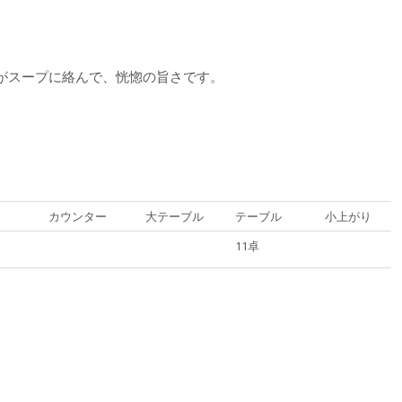
がスープに絡んで、恍惚の旨さです。
カウンター
大テーブル
テーブル
小上がり
11卓