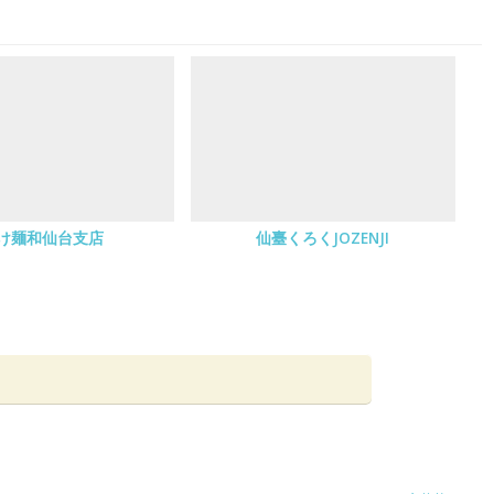
け麺和仙台支店
仙臺くろくJOZENJI