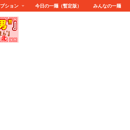
プション
今日の一麺（暫定版）
みんなの一麺