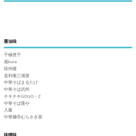
醤油味
千極煮干
蔵kura
徐州楼
直利庵三浦屋
中華そばまるたけ
中華そば武州
チキチキGOGO・Z
中華そば醤や
入藤
中華麺亭むらさき屋
味噌味