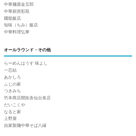
中華麺屋金五郎
中華厨房彩苑
國龍飯店
知味（ちみ）飯店
中華料理弘華
オールラウンド・その他
らーめんはうす 味よし
一芯結
あかしろ
ふじの家
つきみち
竹本商店開拓舎仙台泉店
だいこくや
なると家
上野屋
自家製麺中華そば八縁