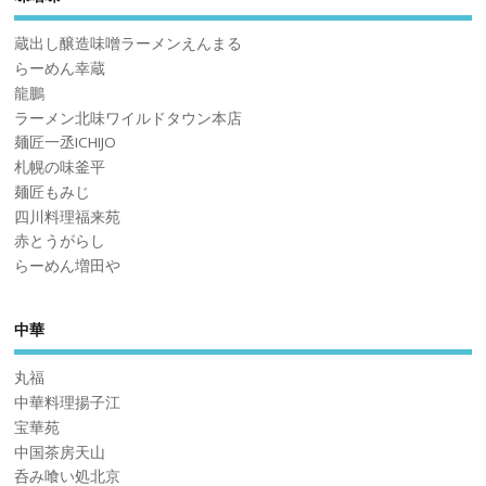
蔵出し醸造味噌ラーメンえんまる
らーめん幸蔵
龍鵬
ラーメン北味ワイルドタウン本店
麺匠一丞ICHIJO
札幌の味釜平
麺匠もみじ
四川料理福来苑
赤とうがらし
らーめん増田や
中華
丸福
中華料理揚子江
宝華苑
中国茶房天山
呑み喰い処北京