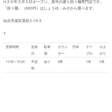
H３０年３月５日オープン。屋号の通り担々麺専門店です。
「担々麺」（800円）はしょうゆ・みそから選べます。
仙台市泉区黒松2-19-3
T
営業時間
定休
駐車
カウン
円卓
テー
小上
日
場
ター
ブル
がり
11:00～15:30
不定
あり
6席
1卓
3卓
休