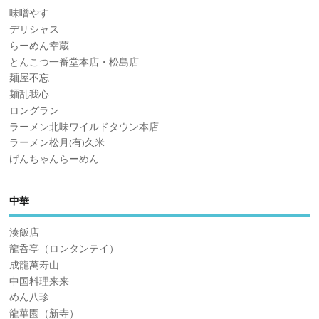
味噌やす
デリシャス
らーめん幸蔵
とんこつ一番堂本店・松島店
麺屋不忘
麺乱我心
ロングラン
ラーメン北味ワイルドタウン本店
ラーメン松月(有)久米
げんちゃんらーめん
中華
湊飯店
龍呑亭（ロンタンテイ）
成龍萬寿山
中国料理来来
めん八珍
龍華園（新寺）