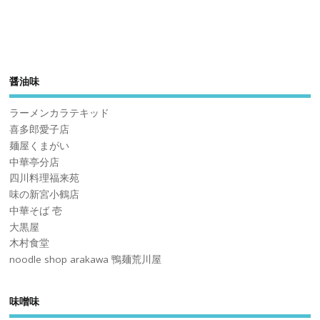
醤油味
ラーメンカラテキッド
喜多郎愛子店
麺屋くまがい
中華亭分店
四川料理福来苑
味の新宮小鶴店
中華そば 壱
大黒屋
木村食堂
noodle shop arakawa 鴨麺荒川屋
味噌味