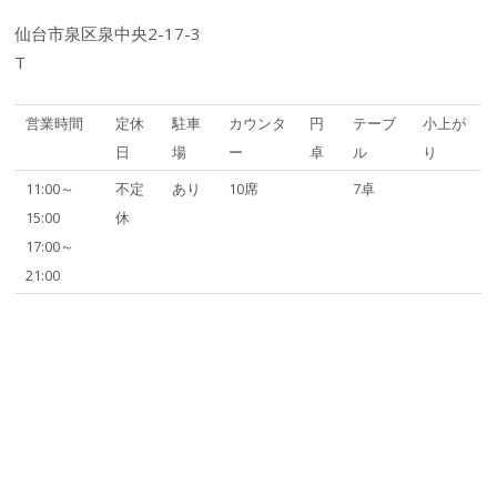
仙台市泉区泉中央2-17-3
T
営業時間
定休
駐車
カウンタ
円
テーブ
小上が
日
場
ー
卓
ル
り
11:00～
不定
あり
10席
7卓
15:00
休
17:00～
21:00