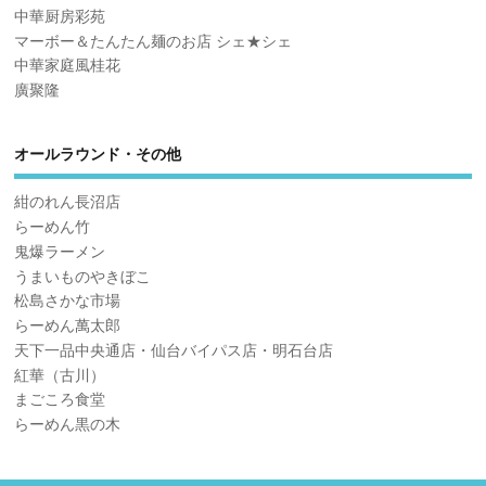
中華厨房彩苑
マーボー＆たんたん麺のお店 シェ★シェ
中華家庭風桂花
廣聚隆
オールラウンド・その他
紺のれん長沼店
らーめん竹
鬼爆ラーメン
うまいものやきぼこ
松島さかな市場
らーめん萬太郎
天下一品中央通店・仙台バイパス店・明石台店
紅華（古川）
まごころ食堂
らーめん黒の木