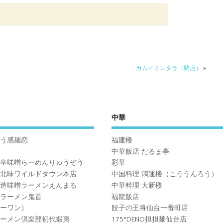
カムイミンタラ（閉店）
»
中華
う感麺恋
福建楼
中華飯店 だるま亭
辛味噌らーめんりゅうぞう
彩華
北味ワイルドタウン本店
中国料理 鴻運楼（こううんろう）
造味噌ラーメンえんまる
中華料理 大新楼
ラーメン鬼首
福龍飯店
ーワン）
餃子の王将仙台一番町店
ーメン倶楽部初代蝦夷
175°DENO担担麺仙台店