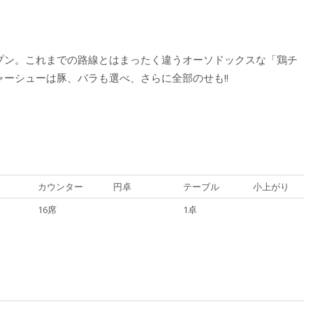
オープン。これまでの路線とはまったく違うオーソドックスな「鶏チ
ャーシューは豚、バラも選べ、さらに全部のせも!!
カウンター
円卓
テーブル
小上がり
16席
1卓