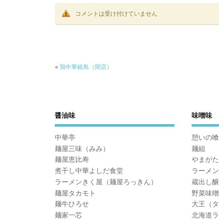
コメントは受け付けていません
«
鶏中華銀鳥（閉店）
醤油味
味噌味
中華亭
憩いの喰
麺屋三味（みみ）
麺組
麺屋恵比寿
やまがた
煮干し中華よしだ食堂
ラーメン
ラーメンきく屋（麺屋ろっきん）
蔵出し醸
麺屋タカモト
野菜味噌
麺牛ひろせ
大王（タ
麺家一芯
北海道ラ