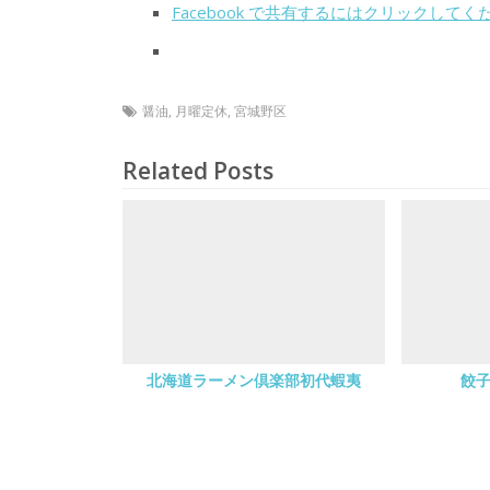
Facebook で共有するにはクリックして
醤油
,
月曜定休
,
宮城野区
Related Posts
北海道ラーメン倶楽部初代蝦夷
餃子