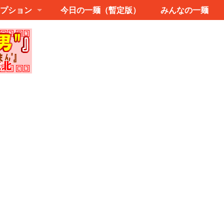
プション
今日の一麺（暫定版）
みんなの一麺