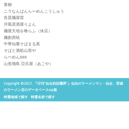
青柳
ニラなんばんらーめんこうしゅう
良質麺屋雷
洋風居酒屋りよん
麺屋天地を喰らふ（休店）
麺創房暁
中華仙臺そばまる真
そばと酒処山形や
らーめん888
山形飛島 亞呉屋（あごや）
Copyright ©2021. 『日刊“仙台的拉麺男”』仙台のラーメンマン・仙台、宮城
のラーメン店のデータベースwp版
特選地域で探す
特選名前で探す