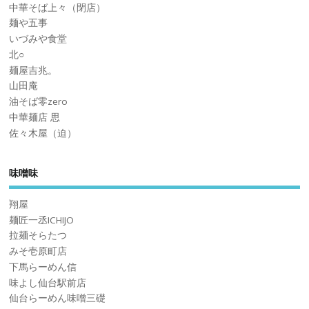
中華そば上々（閉店）
麺や五事
いづみや食堂
北○
麺屋吉兆。
山田庵
油そば零zero
中華麺店 思
佐々木屋（迫）
味噌味
翔屋
麺匠一丞ICHIJO
拉麺そらたつ
みそ壱原町店
下馬らーめん信
味よし仙台駅前店
仙台らーめん味噌三礎