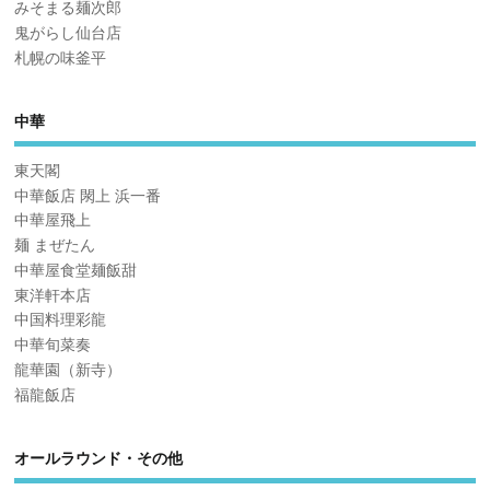
みそまる麺次郎
鬼がらし仙台店
札幌の味釜平
中華
東天閣
中華飯店 閖上 浜一番
中華屋飛上
麺 まぜたん
中華屋食堂麺飯甜
東洋軒本店
中国料理彩龍
中華旬菜奏
龍華園（新寺）
福龍飯店
オールラウンド・その他