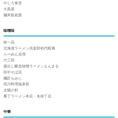
やしろ食堂
大黒屋
麺丼処祝屋
味噌味
味一品
北海道ラーメン倶楽部初代蝦夷
らーめん亘理
六三四
蔵出し醸造味噌ラーメンえんまる
田中そば店
麺匠もみじ
四川料理福来苑
太陽の村
番丁ラーメン本店・名掛丁店
中華