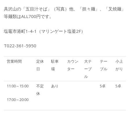
具沢山の「五目汁そば」（写真）他、「担々麺」、「叉焼麺」
等麺類はALL700円です。
塩竈市港町1-4-1（マリンゲート塩釜2F）
T022-361-5950
営業時間
定休
駐車
カウン
大テ
テー
小上
日
場
ター
ーブ
ブル
がり
ル
11:00～15:00
不定
あり
5卓
5卓
休
17:00～20:00