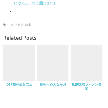
いウィンドウで開きます)
中華
,
不定休
,
仙北
Related Posts
つけ麺和仙台支店
和らーめんなかお
札幌味噌ラーメン葵
葉