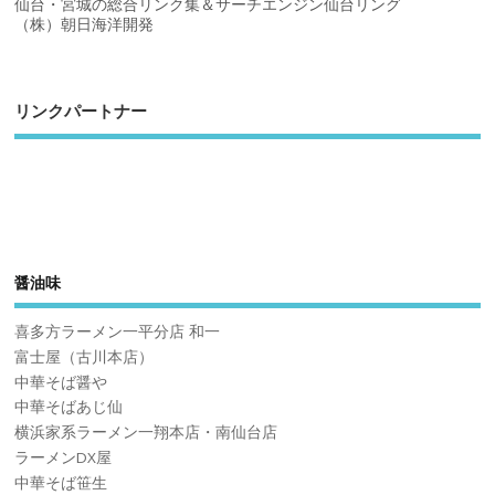
仙台・宮城の総合リンク集＆サーチエンジン仙台リング
（株）朝日海洋開発
リンクパートナー
醤油味
喜多方ラーメン一平分店 和一
富士屋（古川本店）
中華そば醤や
中華そばあじ仙
横浜家系ラーメン一翔本店・南仙台店
ラーメンDX屋
中華そば笹生