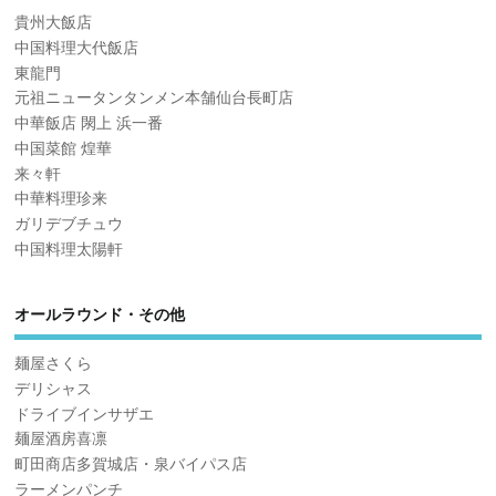
貴州大飯店
中国料理大代飯店
東龍門
元祖ニュータンタンメン本舗仙台長町店
中華飯店 閖上 浜一番
中国菜館 煌華
来々軒
中華料理珍来
ガリデブチュウ
中国料理太陽軒
オールラウンド・その他
麺屋さくら
デリシャス
ドライブインサザエ
麺屋酒房喜凛
町田商店多賀城店・泉バイパス店
ラーメンパンチ