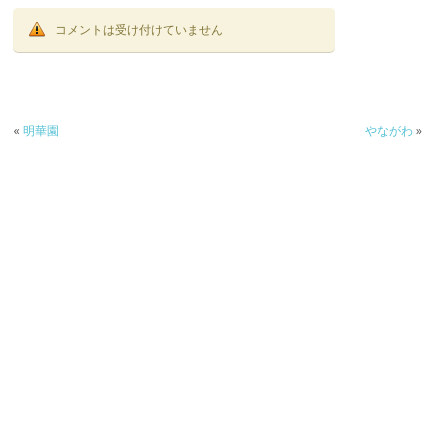
コメントは受け付けていません
«
明華園
やながわ
»