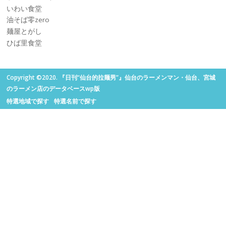
いわい食堂
油そば零zero
麺屋とがし
ひば里食堂
Copyright ©2020. 『日刊“仙台的拉麺男”』仙台のラーメンマン・仙台、宮城
のラーメン店のデータベースwp版
特選地域で探す
特選名前で探す