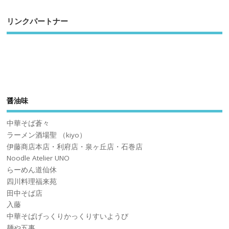
リンクパートナー
醤油味
中華そば蒼々
ラーメン酒場聖 （kiyo）
伊藤商店本店・利府店・泉ヶ丘店・石巻店
Noodle Atelier UNO
らーめん道仙休
四川料理福来苑
田中そば店
入藤
中華そばげっくりかっくりすいようび
麺や五事