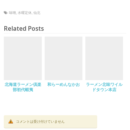
味噌
,
水曜定休
,
仙北
Related Posts
北海道ラーメン倶楽
和らーめんなかお
ラーメン北味ワイル
部初代蝦夷
ドタウン本店
コメントは受け付けていません