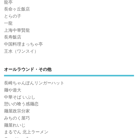
龍亭
長命ヶ丘飯店
とらの子
一龍
上海中華賢龍
長寿飯店
中国料理まっちゃ亭
王水（ワンスイ）
オールラウンド・その他
長崎ちゃんぽんリンガーハット
麺や遊大
中華そば いぶし
憩いの喰う感麺恋
麺屋政宗分家
みちのく屋巧
麺屋れいじ
まるでん 北上ラーメン