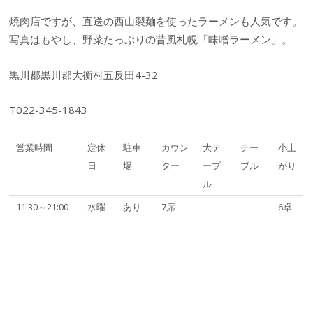
焼肉店ですが、直送の西山製麺を使ったラーメンも人気です。
写真はもやし、野菜たっぷりの昔風札幌「味噌ラーメン」。
黒川郡黒川郡大衡村五反田4-32
T022-345-1843
営業時間
定休
駐車
カウン
大テ
テー
小上
日
場
ター
ーブ
ブル
がり
ル
11:30～21:00
水曜
あり
7席
6卓