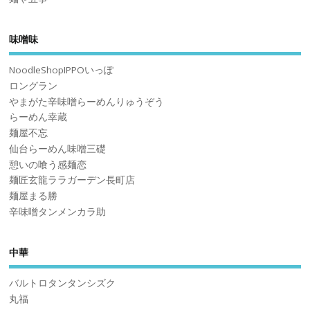
味噌味
NoodleShopIPPOいっぽ
ロングラン
やまがた辛味噌らーめんりゅうぞう
らーめん幸蔵
麺屋不忘
仙台らーめん味噌三礎
憩いの喰う感麺恋
麺匠玄龍ララガーデン長町店
麺屋まる勝
辛味噌タンメンカラ助
中華
バルトロタンタンシズク
丸福