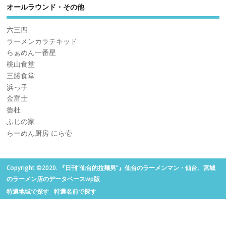
オールラウンド・その他
六三四
ラーメンカラテキッド
らぁめん一番星
桃山食堂
三勝食堂
浜っ子
金富士
魯杜
ふじの家
らーめん厨房 にら壱
Copyright ©2020. 『日刊“仙台的拉麺男”』仙台のラーメンマン・仙台、宮城
のラーメン店のデータベースwp版
特選地域で探す
特選名前で探す