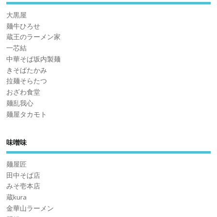
大黒屋
麺牛ひろせ
蔵王のラーメン家
一芯結
中華そば坂内製麺
きそばたかみ
拉麺そらたつ
おざわ食堂
麺乱我心
麺屋タカモト
味噌味
麺屋匠
田中そば店
みそ壱本店
蔵kura
金華山ラーメン