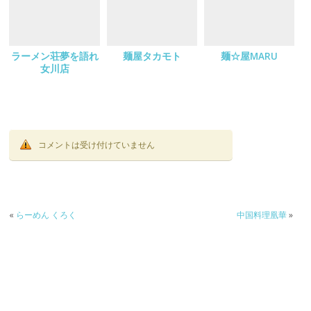
ラーメン荘夢を語れ
麺屋タカモト
麺☆屋MARU
女川店
コメントは受け付けていません
«
らーめん くろく
中国料理凰華
»