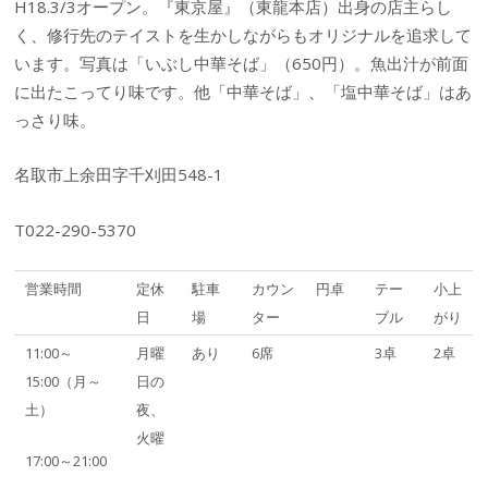
H18.3/3オープン。『東京屋』（東龍本店）出身の店主らし
く、修行先のテイストを生かしながらもオリジナルを追求して
います。写真は「いぶし中華そば」（650円）。魚出汁が前面
に出たこってり味です。他「中華そば」、「塩中華そば」はあ
っさり味。
名取市上余田字千刈田548-1
T022-290-5370
営業時間
定休
駐車
カウン
円卓
テー
小上
日
場
ター
ブル
がり
11:00～
月曜
あり
6席
3卓
2卓
15:00（月～
日の
土）
夜、
火曜
17:00～21:00