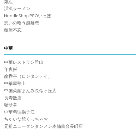
麺組
渓流ラーメン
NoodleShopIPPOいっぽ
憩いの喰う感麺恋
麺屋不忘
中華
中華レストラン雅山
年夜飯
龍呑亭（ロンタンテイ）
中華屋飛上
中国菜館まんみ長命ヶ丘店
長寿飯店
頓珍亭
中華料理揚子江
ちゃいな館くっちゃお
元祖ニュータンタンメン本舗仙台長町店