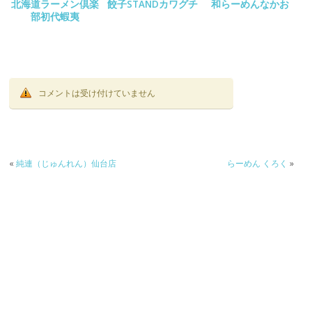
北海道ラーメン倶楽
餃子STANDカワグチ
和らーめんなかお
部初代蝦夷
コメントは受け付けていません
«
純連（じゅんれん）仙台店
らーめん くろく
»