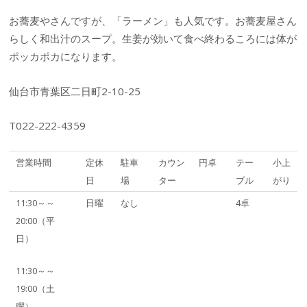
お蕎麦やさんですが、「ラーメン」も人気です。お蕎麦屋さん
らしく和出汁のスープ。生姜が効いて食べ終わるころには体が
ポッカポカになります。
仙台市青葉区二日町2-10-25
T022-222-4359
営業時間
定休
駐車
カウン
円卓
テー
小上
日
場
ター
ブル
がり
11:30～～
日曜
なし
4卓
20:00（平
日）
11:30～～
19:00（土
曜）