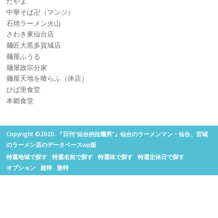
たやま
中華そば卍（マンジ）
石焼ラーメン火山
さわき東仙台店
麺匠大黒多賀城店
麺屋ふうる
麺屋政宗分家
麺屋天地を喰らふ（休店）
ひば里食堂
本郷食堂
Copyright ©2020. 『日刊“仙台的拉麺男”』仙台のラーメンマン・仙台、宮城
のラーメン店のデータベースwp版
特選地域で探す
特選名前で探す
特選味で探す
特選定休日で探す
オプション
超特
激特