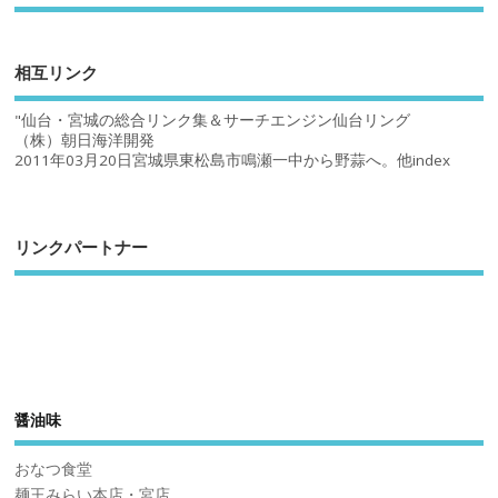
相互リンク
"仙台・宮城の総合リンク集＆サーチエンジン仙台リング
（株）朝日海洋開発
2011年03月20日宮城県東松島市鳴瀬一中から野蒜へ。他index
リンクパートナー
醤油味
おなつ食堂
麺王みらい本店・宮店