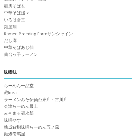
麺房そば玄
中華そば煖々
いろは食堂
麺屋翔
Ramen Breeding Farmサンシャイン
だし廊
中華そばあじ仙
仙台っ子ラーメン
味噌味
らーめん一品堂
蔵kura
ラーメンみそ伝仙台東店・古川店
会津らーめん最上
みそまる麺次郎
味噌やす
熟成背脂味噌らーめん五ノ風
麺処壱萬屋