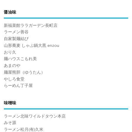
醤油味
新福菜館ララガーデン長町店
ラーメン善谷
自家製麺結び
山形蕎麦 しゃぶ鍋大黒 enzou
おり久
麺ハウスこもれ美
あまのや
麺屋熊胆（ゆうたん）
やしろ食堂
らーめん丁子屋
味噌味
ラーメン北味ワイルドタウン本店
みそ源
ラーメン松月(有)久米