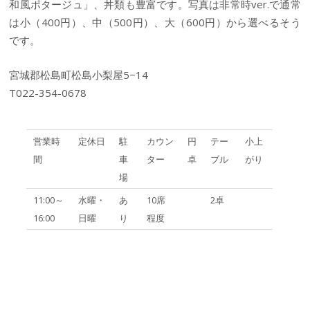
和風ポタージュ」、丼類も豊富です。写真は非常時ver.で通常
は小（400円）、中（500円）、大（600円）から選べるそう
です。
宮城郡松島町松島小梨屋5−14
T022-354-0678
営業時
定休日
駐
カウン
円
テー
小上
間
車
ター
卓
ブル
がり
場
11:00～
水曜・
あ
10席
2卓
16:00
日曜
り
程度