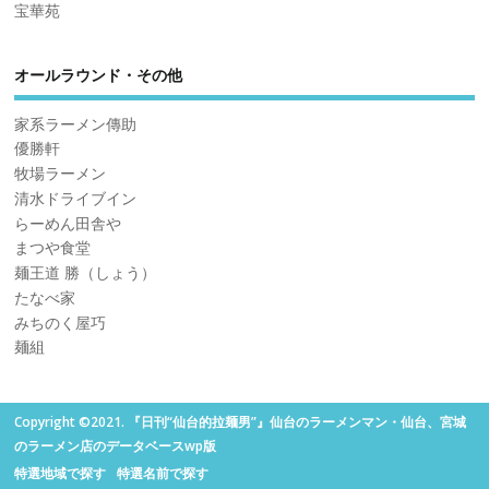
宝華苑
オールラウンド・その他
家系ラーメン傳助
優勝軒
牧場ラーメン
清水ドライブイン
らーめん田舎や
まつや食堂
麺王道 勝（しょう）
たなべ家
みちのく屋巧
麺組
Copyright ©2021. 『日刊“仙台的拉麺男”』仙台のラーメンマン・仙台、宮城
のラーメン店のデータベースwp版
特選地域で探す
特選名前で探す