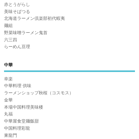
赤とうがらし
美味そばつる
北海道ラーメン倶楽部初代蝦夷
麺組
野菜味噌ラーメン鬼首
六三四
らーめん亘理
中華
幸楽
中華料理 供味
ラーメンショップ秋桜（コスモス）
金華
本場中国料理美味楼
丸福
中華屋食堂麺飯甜
中国料理彩龍
東龍門