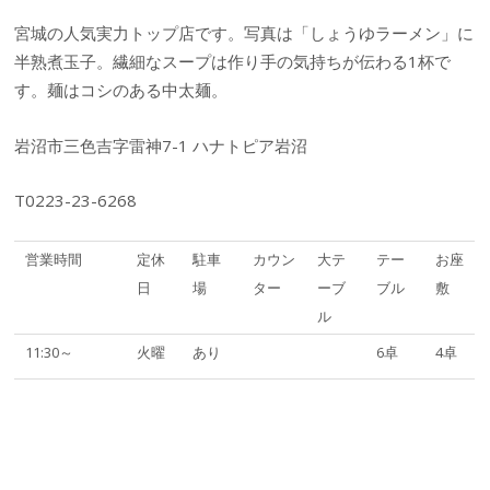
宮城の人気実力トップ店です。写真は「しょうゆラーメン」に
半熟煮玉子。繊細なスープは作り手の気持ちが伝わる1杯で
す。麺はコシのある中太麺。
岩沼市三色吉字雷神7-1 ハナトピア岩沼
T0223-23-6268
営業時間
定休
駐車
カウン
大テ
テー
お座
日
場
ター
ーブ
ブル
敷
ル
11:30～
火曜
あり
6卓
4卓