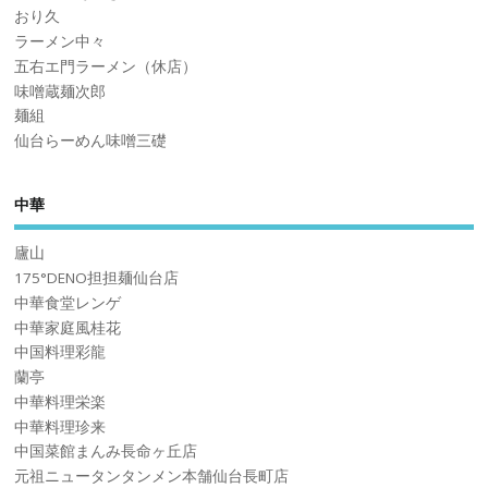
おり久
ラーメン中々
五右エ門ラーメン（休店）
味噌蔵麺次郎
麺組
仙台らーめん味噌三礎
中華
廬山
175°DENO担担麺仙台店
中華食堂レンゲ
中華家庭風桂花
中国料理彩龍
蘭亭
中華料理栄楽
中華料理珍来
中国菜館まんみ長命ヶ丘店
元祖ニュータンタンメン本舗仙台長町店