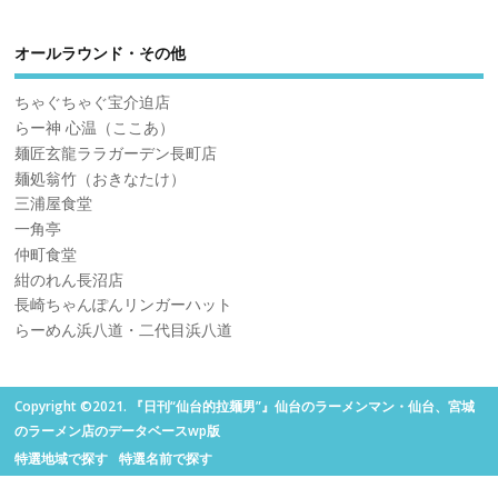
オールラウンド・その他
ちゃぐちゃぐ宝介迫店
らー神 心温（ここあ）
麺匠玄龍ララガーデン長町店
麺処翁竹（おきなたけ）
三浦屋食堂
一角亭
仲町食堂
紺のれん長沼店
長崎ちゃんぽんリンガーハット
らーめん浜八道・二代目浜八道
Copyright ©2021. 『日刊“仙台的拉麺男”』仙台のラーメンマン・仙台、宮城
のラーメン店のデータベースwp版
特選地域で探す
特選名前で探す