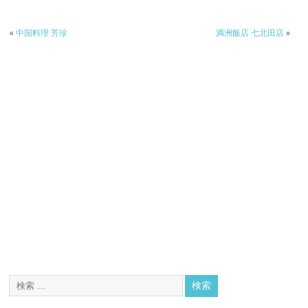
«
中国料理 芳珍
満洲飯店 七北田店
»