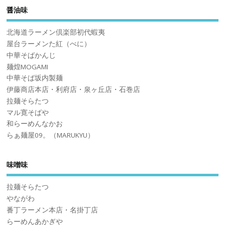
醤油味
北海道ラーメン倶楽部初代蝦夷
屋台ラーメンた紅（べに）
中華そばかんじ
麺煌MOGAMI
中華そば坂内製麺
伊藤商店本店・利府店・泉ヶ丘店・石巻店
拉麺そらたつ
マル寛そばや
和らーめんなかお
らぁ麺屋09。（MARUKYU）
味噌味
拉麺そらたつ
やながわ
番丁ラーメン本店・名掛丁店
らーめんあかぎや