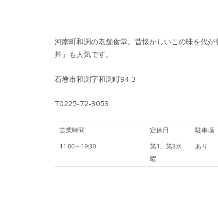
河南町和渕の老舗食堂。昔懐かしいこの味を代が
丼」も人気です。
石巻市和渕字和渕町94-3
T0225-72-3053
営業時間
定休日
駐車場
11:00～19:30
第1、第3水
あり
曜