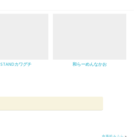
STANDカワグチ
和らーめんなかお
食事処みうら
»