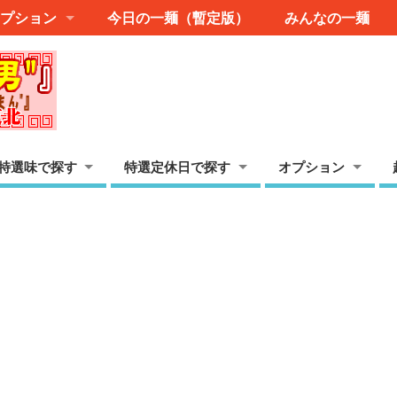
プション
今日の一麺（暫定版）
みんなの一麺
特選味で探す
特選定休日で探す
オプション