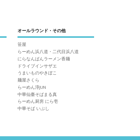
オールラウンド・その他
笹屋
らーめん浜八道・二代目浜八道
にらなんばんラーメン香麺
ドライブインサザエ
うまいものやきぼこ
麺屋さくら
らーめん淳JUN
中華仙臺そばまる真
らーめん厨房 にら壱
中華そば いぶし