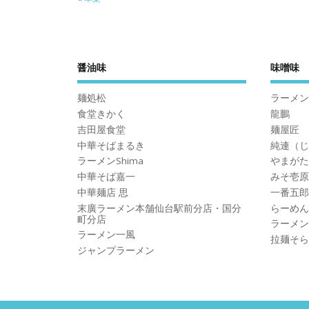
醤油味
味噌味
麺処松
ラーメン
食堂きかく
龍鵬
吉田屋食堂
麺屋匠
中華そばまるき
純連（じ
ラーメンShima
やまがた
中華そば嘉一
みそ壱原
中華麺店 思
一番五郎
末廣ラーメン本舗仙台駅前分店・国分
らーめん
町分店
ラーメン
ラーメン一風
拉麺そら
ジャンプラーメン