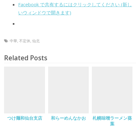
Facebook で共有するにはクリックしてください (新し
いウィンドウで開きます)
中華
,
不定休
,
仙北
Related Posts
つけ麺和仙台支店
和らーめんなかお
札幌味噌ラーメン葵
葉