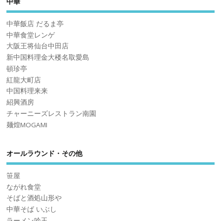
中華
中華飯店 だるま亭
中華食堂レンゲ
大阪王将仙台中田店
新中国料理金大楼名取愛島
頓珍亭
紅龍大町店
中国料理来来
紹興酒房
チャーニーズレストラン南園
麺煌MOGAMI
オールラウンド・その他
笹屋
ながれ食堂
そばと酒処山形や
中華そば いぶし
ラーメン吟玉