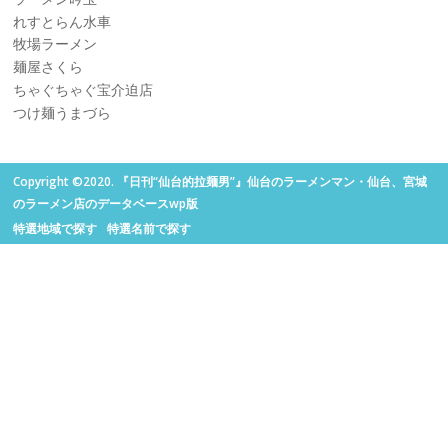
れすとらん水車
牧場ラーメン
麺屋さくら
ちゃぐちゃぐ宝介迫店
つけ麺うまづら
Copyright ©2020. 『日刊“仙台的拉麺男”』仙台のラーメンマン・仙台、宮城
のラーメン店のデータベースwp版
特選地域で探す
特選名前で探す