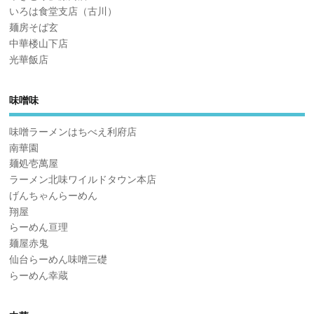
いろは食堂支店（古川）
麺房そば玄
中華楼山下店
光華飯店
味噌味
味噌ラーメンはちべえ利府店
南華園
麺処壱萬屋
ラーメン北味ワイルドタウン本店
げんちゃんらーめん
翔屋
らーめん亘理
麺屋赤鬼
仙台らーめん味噌三礎
らーめん幸蔵