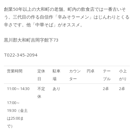
創業50年以上の大和町の老舗。町内の飲食店では一番古いそ
う。三代目の作る自信作「辛みそラーメン」はじんわりとくる
辛さです。他「中華そば」がオススメ。
黒川郡大和町吉岡字館下73
T022-345-2094
営業時間
定休
駐車
カウン
円卓
テー
小上
日
場
ター
ブル
がり
11:00～14:30
不定
あり
2卓
2卓
休
17:00～
19:30（金土
は25:00ま
で）