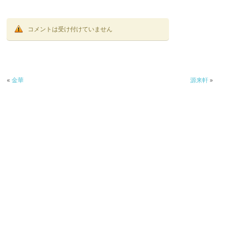
コメントは受け付けていません
«
金華
源来軒
»