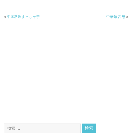
«
中国料理まっちゃ亭
中華麺店 思
»