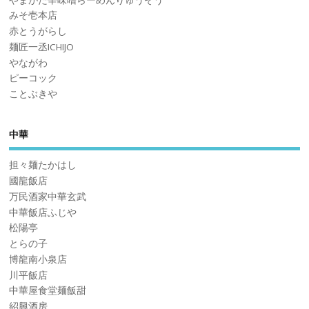
みそ壱本店
赤とうがらし
麺匠一丞ICHIJO
やながわ
ピーコック
ことぶきや
中華
担々麺たかはし
國龍飯店
万民酒家中華玄武
中華飯店ふじや
松陽亭
とらの子
博龍南小泉店
川平飯店
中華屋食堂麺飯甜
紹興酒房