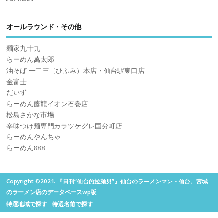
オールラウンド・その他
麺家九十九
らーめん萬太郎
油そば 一二三（ひふみ）本店・仙台駅東口店
金富士
だいず
らーめん藤龍イオン石巻店
松島さかな市場
辛味つけ麺専門カラツケグレ国分町店
らーめんやんちゃ
らーめん888
Copyright ©2021. 『日刊“仙台的拉麺男”』仙台のラーメンマン・仙台、宮城
のラーメン店のデータベースwp版
特選地域で探す
特選名前で探す