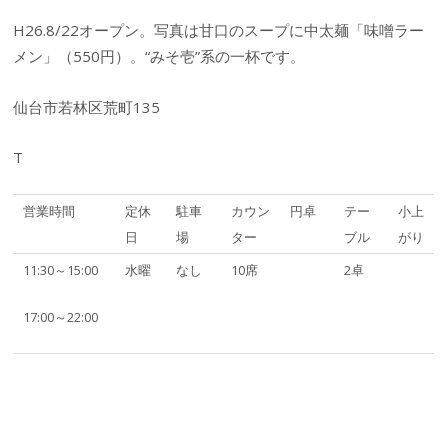
H26.8/22オープン。写真は甘口のスープに中太麺「味噌ラー
メン」（550円）。“みそ壱”系の一杯です。
仙台市若林区荒町135
T
営業時間
定休
駐車
カウン
円卓
テー
小上
日
場
ター
ブル
がり
11:30～15:00
水曜
なし
10席
2卓
17:00～22:00