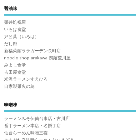
醤油味
麺丼処祝屋
いろは食堂
尹呂葉（いろは）
だし廊
新福菜館ララガーデン長町店
noodle shop arakawa 鴨麺荒川屋
みよし食堂
吉田屋食堂
米沢ラーメンすえひろ
自家製麺火の鳥
味噌味
ラーメンみそ伝仙台東店・古川店
番丁ラーメン本店・名掛丁店
仙台らーめん味噌三礎
やまがた辛味噌らーめんりゅうぞう