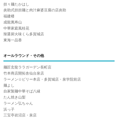
担々麺たかはし
炎助式担担麺と肉汁麻婆豆腐の店炎助
福建楼
成龍萬寿山
中華家庭風桂花
辣醤厨火味くら多賀城店
東海一品香
オールラウンド・その他
麺匠玄龍ララガーデン長町店
竹本商店開拓舎仙台泉店
ラーメン☆ビリー本店・多賀城店・泉学院前店
麺よし
自家製麺中華そば八縁
たん焼き山梨
ラーメン弘ちゃん
浜っ子
三宝亭岩沼店・泉店