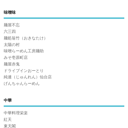
味噌味
麺屋不忘
六三四
麺処翁竹（おきなたけ）
太陽の村
味噌らーめん工房麺助
みそ壱原町店
麺屋赤鬼
ドライブインおーとり
純連（じゅんれん）仙台店
げんちゃんらーめん
中華
中華料理栄楽
紅天
東天閣