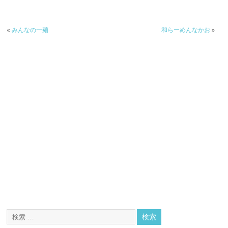
«
みんなの一麺
和らーめんなかお
»