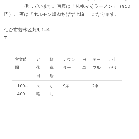
供しています。写真は「札幌みそラーメン」（850
円）。 夜は『ホルモン焼肉ちばず七輪 』 になります。
仙台市若林区荒町144
T
営業時
定
駐
カウン
円
テー
小上
間
休
車
ター
卓
ブル
がり
日
場
11:00～
火
な
9席
2卓
14:00
曜
し