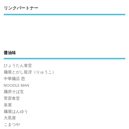
リンクパートナー
醤油味
ひょうたん食堂
麺屋とがし龍冴（りゅうこ）
中華麺店 思
NOODLE MAN
麺房そば玄
菅原食堂
泉屋
麺屋はんゆう
大黒屋
こまつや