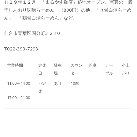
Ｈ２９年１２月、「まるやす麺店」跡地オープン。写真の「煮
干しあおり味噌らーめん」（800円）の他、「豚骨白湯らーめ
ん」、「鶏骨白湯らーめん」など。
仙台市青葉区国分町3-2-10
T022-393-7293
営業時間
定休
駐車
カウン
円卓
テー
小上
日
場
ター
ブル
がり
11:00～14:00
不定
あり
10席
休
17:00～21:00