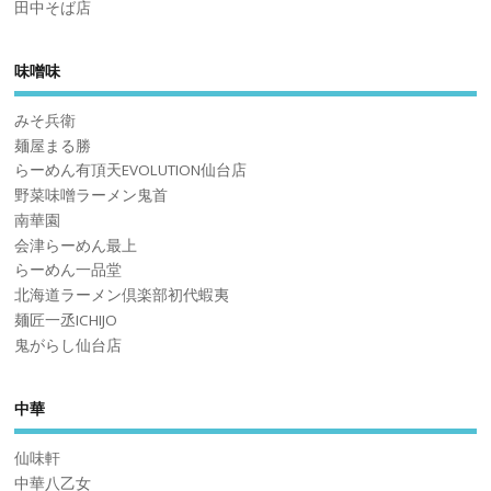
田中そば店
味噌味
みそ兵衛
麺屋まる勝
らーめん有頂天EVOLUTION仙台店
野菜味噌ラーメン鬼首
南華園
会津らーめん最上
らーめん一品堂
北海道ラーメン倶楽部初代蝦夷
麺匠一丞ICHIJO
鬼がらし仙台店
中華
仙味軒
中華八乙女