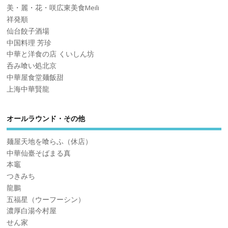
美・麗・花・咲広東美食Meili
祥発順
仙台餃子酒場
中国料理 芳珍
中華と洋食の店 くいしん坊
呑み喰い処北京
中華屋食堂麺飯甜
上海中華賢龍
オールラウンド・その他
麺屋天地を喰らふ（休店）
中華仙臺そばまる真
本竈
つきみち
龍鵬
五福星（ウーフーシン）
濃厚白湯今村屋
せん家