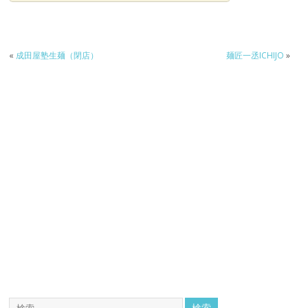
«
成田屋塾生麺（閉店）
麺匠一丞ICHIJO
»