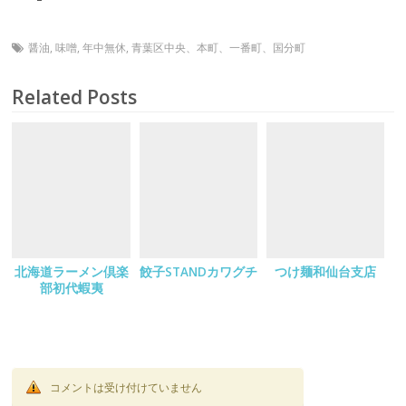
醤油
,
味噌
,
年中無休
,
青葉区中央、本町、一番町、国分町
Related Posts
北海道ラーメン倶楽
餃子STANDカワグチ
つけ麺和仙台支店
部初代蝦夷
コメントは受け付けていません