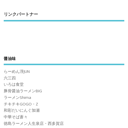
リンクパートナー
醤油味
らーめん淳JUN
六三四
いろは食堂
豚骨醤油ラーメンBIG
ラーメンShima
チキチキGOGO・Z
和彩だいにんぐ加瀬
中華そば蒼々
徳島ラーメン人生泉店・西多賀店