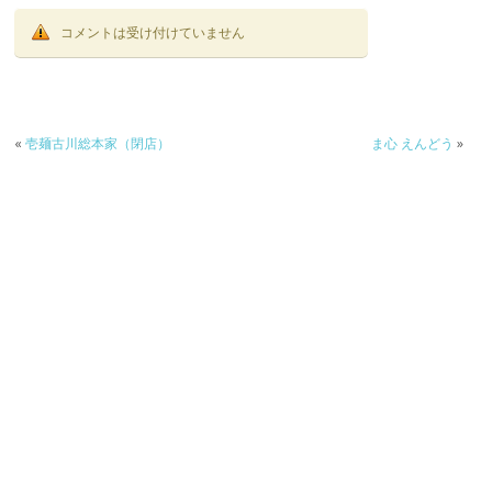
コメントは受け付けていません
«
壱麺古川総本家（閉店）
ま心 えんどう
»