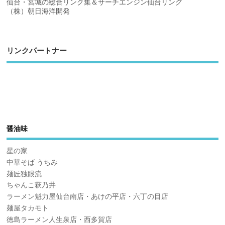
仙台・宮城の総合リンク集＆サーチエンジン仙台リング
（株）朝日海洋開発
リンクパートナー
醤油味
星の家
中華そば うちみ
麺匠独眼流
ちゃんこ萩乃井
ラーメン魁力屋仙台南店・あけの平店・六丁の目店
麺屋タカモト
徳島ラーメン人生泉店・西多賀店