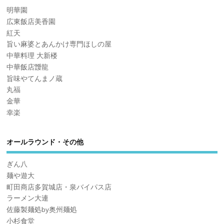
明華園
広東飯店美香園
紅天
旨い麻婆とあんかけ専門ほしの屋
中華料理 大新楼
中華飯店靉龍
旨味やてんまノ蔵
丸福
金華
幸楽
オールラウンド・その他
ぎん八
麺や遊大
町田商店多賀城店・泉バイパス店
ラーメン大連
佐藤製麺処by奥州麺処
小杉食堂