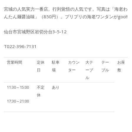
宮城の人気実力一番店。行列覚悟の人気です。写真は「海老わ
んたん麺醤油味」（850円）。プリプリの海老ワンタンがgoo!!
仙台市宮城野区岩切分台3-5-12
T022-396-7131
営業時間
定休
駐車
カウン
大テ
テー
お座
日
場
ター
ーブ
ブル
敷
ル
11:30～15:00
不定
あり
休
17:30～21:00