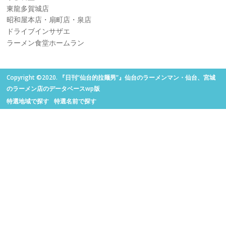
東龍多賀城店
昭和屋本店・扇町店・泉店
ドライブインサザエ
ラーメン食堂ホームラン
Copyright ©2020. 『日刊“仙台的拉麺男”』仙台のラーメンマン・仙台、宮城
のラーメン店のデータベースwp版
特選地域で探す
特選名前で探す