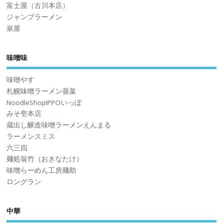
富士屋（古川本店）
ジャンプラーメン
泉屋
味噌味
味噌やす
札幌味噌ラーメン葵葉
NoodleShopIPPOいっぽ
みそ壱本店
蔵出し醸造味噌ラーメンえんまる
ラーメンスミス
六三四
麺処翁竹（おきなたけ）
味噌らーめん工房麺助
ロングラン
中華