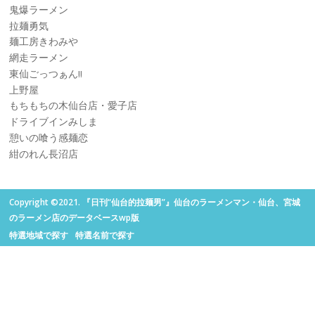
鬼爆ラーメン
拉麺勇気
麺工房きわみや
網走ラーメン
東仙ごっつぁん!!
上野屋
もちもちの木仙台店・愛子店
ドライブインみしま
憩いの喰う感麺恋
紺のれん長沼店
Copyright ©2021. 『日刊“仙台的拉麺男”』仙台のラーメンマン・仙台、宮城
のラーメン店のデータベースwp版
特選地域で探す
特選名前で探す