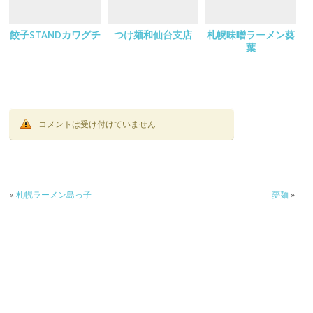
餃子STANDカワグチ
つけ麺和仙台支店
札幌味噌ラーメン葵
葉
コメントは受け付けていません
«
札幌ラーメン島っ子
夢麺
»