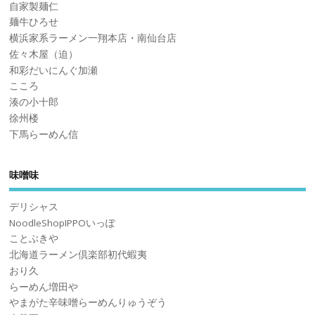
自家製麺仁
麺牛ひろせ
横浜家系ラーメン一翔本店・南仙台店
佐々木屋（迫）
和彩だいにんぐ加瀬
こころ
湊の小十郎
徐州楼
下馬らーめん信
味噌味
デリシャス
NoodleShopIPPOいっぽ
ことぶきや
北海道ラーメン倶楽部初代蝦夷
おり久
らーめん増田や
やまがた辛味噌らーめんりゅうぞう