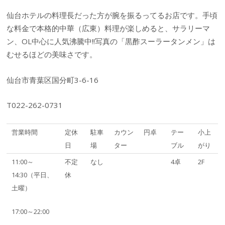
仙台ホテルの料理長だった方が腕を振るってるお店です。手頃
な料金で本格的中華（広東）料理が楽しめると、サラリーマ
ン、OL中心に人気沸騰中!!写真の「黒酢スーラータンメン」は
むせるほどの美味さです。
仙台市青葉区国分町3-6-16
T022-262-0731
営業時間
定休
駐車
カウン
円卓
テー
小上
日
場
ター
ブル
がり
11:00～
不定
なし
4卓
2F
14:30（平日、
休
土曜）
17:00～22:00