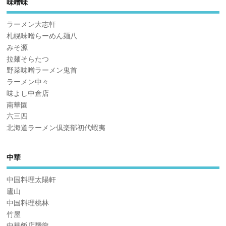
味噌味
ラーメン大志軒
札幌味噌らーめん麺八
みそ源
拉麺そらたつ
野菜味噌ラーメン鬼首
ラーメン中々
味よし中倉店
南華園
六三四
北海道ラーメン倶楽部初代蝦夷
中華
中国料理太陽軒
廬山
中国料理桃林
竹屋
中華飯店靉龍