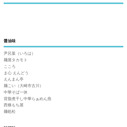
醤油味
尹呂葉（いろは）
麺屋タカモト
こころ
ま心 えんどう
えんまん亭
麺こい（大崎市古川）
中華そば一休
背脂煮干し中華らぁめん燕
西條もち屋
麺処松