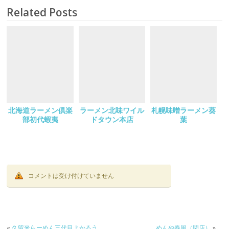
Related Posts
北海道ラーメン倶楽
ラーメン北味ワイル
札幌味噌ラーメン葵
部初代蝦夷
ドタウン本店
葉
コメントは受け付けていません
«
久留米らーめん三代目よかろう
めんや春風（閉店）
»