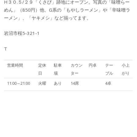
H３０.５/２９「くさび」跡地にオープン。写真の「味噌らー
めん」（850円）他、G系の「もやしラーメン」や「辛味噌ラ
ーメン」、「ヤキメシ」など揃ってます。
岩沼市桜5-321-1
T
営業時間
定休
駐車
カウン
円卓
テー
小上
日
場
ター
ブル
がり
11:00～21:00
火曜
あり
14席
4卓