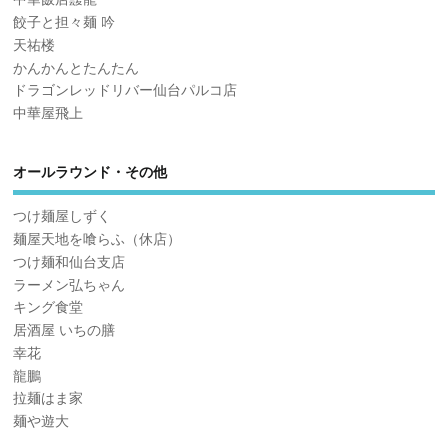
餃子と担々麺 吟
天祐楼
かんかんとたんたん
ドラゴンレッドリバー仙台パルコ店
中華屋飛上
オールラウンド・その他
つけ麺屋しずく
麺屋天地を喰らふ（休店）
つけ麺和仙台支店
ラーメン弘ちゃん
キング食堂
居酒屋 いちの膳
幸花
龍鵬
拉麺はま家
麺や遊大