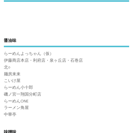
醤油味
らーめんよっちゃん（仮）
伊藤商店本店・利府店・泉ヶ丘店・石巻店
北○
麺房来来
こいけ屋
らーめん小十郎
磯ノ宮一翔国分町店
らーめんONE
ラーメン角屋
中華亭
味噌味