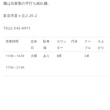
麺は自家製の平打ち縮れ麺。
富谷市富ヶ丘2-20-2
T022-343-6971
営業時間
定休
駐車
カウン
円卓
テー
小上
日
場
ター
ブル
がり
11:00～14:30
火曜
あり
8席
2卓
17:30～21:00