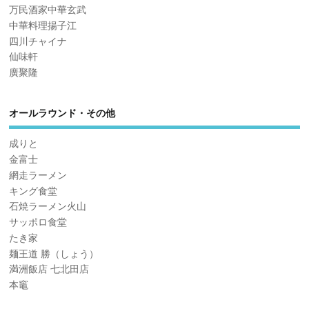
万民酒家中華玄武
中華料理揚子江
四川チャイナ
仙味軒
廣聚隆
オールラウンド・その他
成りと
金富士
網走ラーメン
キング食堂
石焼ラーメン火山
サッポロ食堂
たき家
麺王道 勝（しょう）
満洲飯店 七北田店
本竈