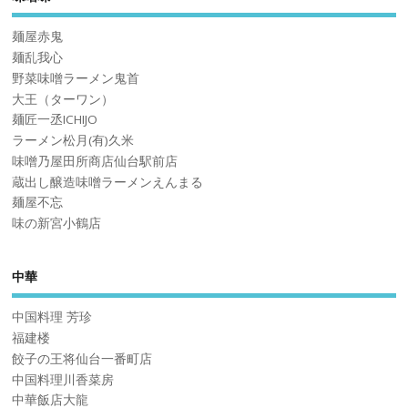
麺屋赤鬼
麺乱我心
野菜味噌ラーメン鬼首
大王（ターワン）
麺匠一丞ICHIJO
ラーメン松月(有)久米
味噌乃屋田所商店仙台駅前店
蔵出し醸造味噌ラーメンえんまる
麺屋不忘
味の新宮小鶴店
中華
中国料理 芳珍
福建楼
餃子の王将仙台一番町店
中国料理川香菜房
中華飯店大龍