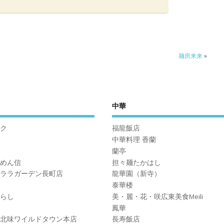
麺房来来
»
中華
ク
福龍飯店
中華料理 香蘭
蘭亭
めん信
担々麺たかはし
ララガーデン長町店
龍華園（新寺）
泰華楼
らし
美・麗・花・咲広東美食Meili
鳳華
北味ワイルドタウン本店
長寿飯店