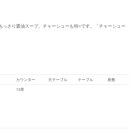
あっさり醤油スープ。チャーシューも特○です。「チャーシュー
カウンター
大テーブル
テーブル
座敷
13席